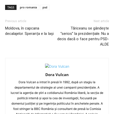
TAGS
pro romania
psd
Previous article
Next article
Moldova, în capcana
Tăriceanu se gândește
decalajelor. Speranța e la Iași
”serios” la prezidențiale. Nu a
decis dacă o face pentru PSD-
ALDE
Dora Vulcan
Dora Vulcan a intrat în presă în 1992, după un stagiu la
departamentul de strategie al unei campanii prezidențiale. A
lucrat la agenția de știri a cotidianului România liberă, la secția de
politică internă și apoi la cea de investigații, focusată pe
domeniul justiției și pe ingerința politicului în anchetele penale. A
fost stringer la BBC România și consultant de presă la Comisia