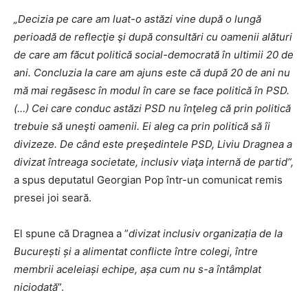
„Decizia pe care am luat-o astăzi vine după o lungă
perioadă de reflecţie şi după consultări cu oamenii alături
de care am făcut politică social-democrată în ultimii 20 de
ani. Concluzia la care am ajuns este că după 20 de ani nu
mă mai regăsesc în modul în care se face politică în PSD.
(…) Cei care conduc astăzi PSD nu înţeleg că prin politică
trebuie să uneşti oamenii. Ei aleg ca prin politică să îi
divizeze. De când este preşedintele PSD, Liviu Dragnea a
divizat întreaga societate, inclusiv viaţa internă de partid”,
a spus deputatul Georgian Pop într-un comunicat remis
presei joi seară.
El spune că Dragnea a ”
divizat inclusiv organizația de la
București și a alimentat conflicte între colegi, între
membrii aceleiași echipe, așa cum nu s-a întâmplat
niciodată
”.