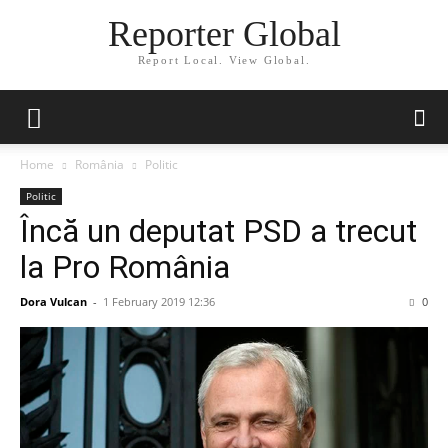
Reporter Global
Report Local. View Global.
Home
România
Politic
Politic
Încă un deputat PSD a trecut
la Pro România
Dora Vulcan
-
1 February 2019 12:36
0