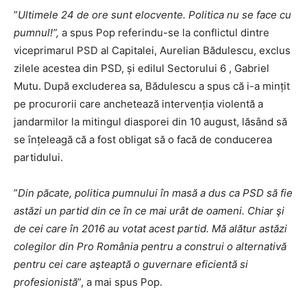
”
Ultimele 24 de ore sunt elocvente. Politica nu se face cu
pumnul!”,
a spus Pop referindu-se la conflictul dintre
viceprimarul PSD al Capitalei, Aurelian Bădulescu, exclus
zilele acestea din PSD, și edilul Sectorului 6 , Gabriel
Mutu. După excluderea sa, Bădulescu a spus că i-a mințit
pe procurorii care anchetează intervenția violentă a
jandarmilor la mitingul diasporei din 10 august, lăsând să
se înțeleagă că a fost obligat să o facă de conducerea
partidului.
”
Din păcate, politica pumnului în masă a dus ca PSD să fie
astăzi un partid din ce în ce mai urât de oameni. Chiar şi
de cei care în 2016 au votat acest partid. Mă alătur astăzi
colegilor din Pro România pentru a construi o alternativă
pentru cei care aşteaptă o guvernare eficientă si
profesionistă
”, a mai spus Pop.