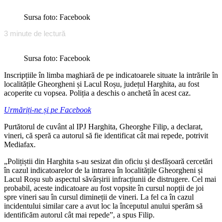
Sursa foto: Facebook
3
minute de lectură
Sursa foto: Facebook
Inscripțiile în limba maghiară de pe indicatoarele situate la intrările în
localitățile Gheorgheni și Lacul Roșu, județul Harghita, au fost
acoperite cu vopsea. Poliția a deschis o anchetă în acest caz.
Urmăriți-ne și pe Facebook
Purtătorul de cuvânt al IPJ Harghita, Gheorghe Filip, a declarat,
vineri, că speră ca autorul să fie identificat cât mai repede, potrivit
Mediafax.
„Polițiștii din Harghita s-au sesizat din oficiu și desfășoară cercetări
în cazul indicatoarelor de la intrarea în localitățile Gheorgheni și
Lacul Roșu sub aspectul săvârșirii infracțiunii de distrugere. Cel mai
probabil, aceste indicatoare au fost vopsite în cursul nopții de joi
spre vineri sau în cursul dimineții de vineri. La fel ca în cazul
incidentului similar care a avut loc la începutul anului sperăm să
identificăm autorul cât mai repede”, a spus Filip.