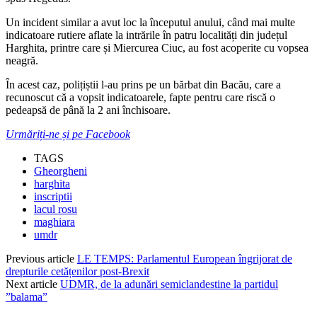
Un incident similar a avut loc la începutul anului, când mai multe
indicatoare rutiere aflate la intrările în patru localități din județul
Harghita, printre care și Miercurea Ciuc, au fost acoperite cu vopsea
neagră.
În acest caz, polițiștii l-au prins pe un bărbat din Bacău, care a
recunoscut că a vopsit indicatoarele, fapte pentru care riscă o
pedeapsă de până la 2 ani închisoare.
Urmăriți-ne și pe Facebook
TAGS
Gheorgheni
harghita
inscriptii
lacul rosu
maghiara
umdr
Previous article
LE TEMPS: Parlamentul European îngrijorat de
drepturile cetățenilor post-Brexit
Next article
UDMR, de la adunări semiclandestine la partidul
”balama”