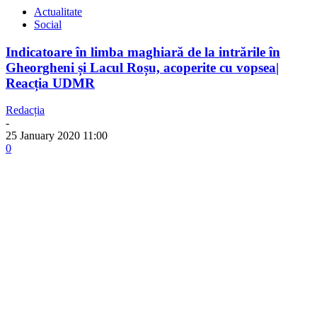
Actualitate
Social
Indicatoare în limba maghiară de la intrările în
Gheorgheni și Lacul Roșu, acoperite cu vopsea|
Reacția UDMR
Redacția
-
25 January 2020 11:00
0