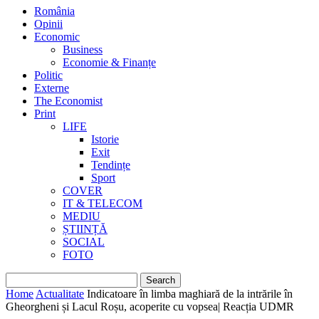
România
Opinii
Economic
Business
Economie & Finanțe
Politic
Externe
The Economist
Print
LIFE
Istorie
Exit
Tendințe
Sport
COVER
IT & TELECOM
MEDIU
ȘTIINȚĂ
SOCIAL
FOTO
Home
Actualitate
Indicatoare în limba maghiară de la intrările în
Gheorgheni și Lacul Roșu, acoperite cu vopsea| Reacția UDMR