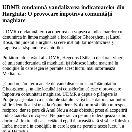
UDMR condamnă vandalizarea indicatoarelor din
Harghita: O provocare împotriva comunității
maghiare
UDMR condamnă ferm acoperirea cu vopsea a indicatoarelor cu
denumirea în limba maghiară a localităților Gheorgheni și Lacul
Roșu, din județul Harghita, și cere instituțiilor identificarea și
tragerea la răspundere a autorilor.
Purtătorul de cuvânt al UDMR, Hegedus Csilla, a declarat, vineri,
că unii sunt deranjați că maghiarii își folosesc limba maternă în
condițiile în care legea le permite acest lucru, mai informează
Mediafax.
„Condamnăm ferm actele de vandalism care s-au întâmplat în
Gheorgheni și în alte localități și considerăm că este o provocare
împotriva comunității maghiare. UDMR a depus o plângere la
Poliție și așteptăm ca instituțiile statului să își facă datoria, iar autorii
să fie identificați și trași la răspundere. Noi dorim să trăim în respect
reciproc, dar se pare că Anul Nou a adus obiceiul prost al acoperirii
indicatoarelor cu vopsea. Ne pare rău că pe unii îi deranjează că noi
dorim să fim tratați ca și cetățeni egali în această țară și să ne folosim
limba maternă în condițiile în care legea ne permite acest lucru”, a
spus Hegedus.