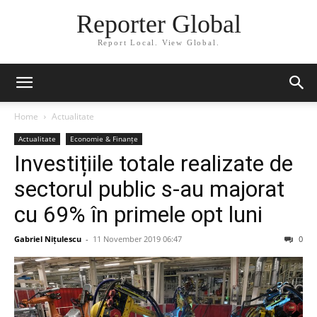
Reporter Global
Report Local. View Global.
Home
Actualitate
Actualitate
Economie & Finanțe
Investițiile totale realizate de
sectorul public s-au majorat
cu 69% în primele opt luni
Gabriel Nițulescu
-
11 November 2019 06:47
0