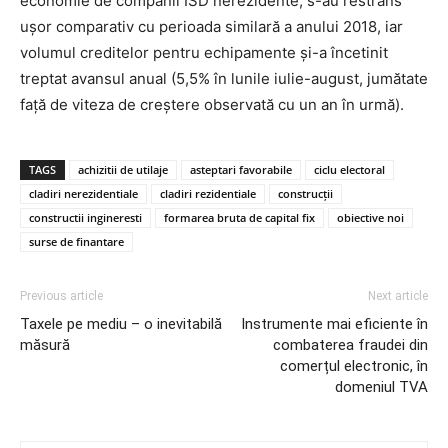
economie de companii ISD nerezidente, s-au restrâns
ușor comparativ cu perioada similară a anului 2018, iar
volumul creditelor pentru echipamente și-a încetinit
treptat avansul anual (5,5% în lunile iulie-august, jumătate
față de viteza de creștere observată cu un an în urmă).
TAGS
achizitii de utilaje
asteptari favorabile
ciclu electoral
cladiri nerezidentiale
cladiri rezidentiale
construcții
constructii ingineresti
formarea bruta de capital fix
obiective noi
surse de finantare
Previous article
Next article
Taxele pe mediu – o inevitabilă
Instrumente mai eficiente în
măsură
combaterea fraudei din
comerțul electronic, în
domeniul TVA