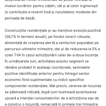
nivelul lucrărilor pentru clădiri, cât și al celor inginerești
(o contribuție a revenit însă și rezultatelor modeste din
perioada de bază).
Construcțiile rezidențiale și-au menținut evoluția pozitivă
(36,7% în termeni anuali), pe fondul cererii robuste,
alimentată de creșterea alertă a veniturilor populației pe
parcursul ultimelor trimestre, dar și de reducerea la 5% a
cotei TVA în cazul achiziționării celei de-a doua locuințe.
În următoarele luni, activitatea acestui segment va
rămâne probabil în aceleași coordonate, semnalele
pozitive identificate anterior pentru întregul sector
economic fiind suplimentate cu indicii specifice
componentei rezidențiale. Mai precis, cererea de locuințe
se păstrează ridicată, după cum ilustrează accentuarea
ușoară a intenției consumatorilor de a achiziționa sau de
a construi o locuință, remarcată în primele trei trimestre