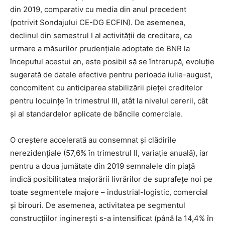
din 2019, comparativ cu media din anul precedent
(potrivit Sondajului CE-DG ECFIN). De asemenea,
declinul din semestrul I al activității de creditare, ca
urmare a măsurilor prudențiale adoptate de BNR la
începutul acestui an, este posibil să se întrerupă, evoluție
sugerată de datele efective pentru perioada iulie-august,
concomitent cu anticiparea stabilizării pieței creditelor
pentru locuințe în trimestrul III, atât la nivelul cererii, cât
și al standardelor aplicate de băncile comerciale.
O creștere accelerată au consemnat și clădirile
nerezidențiale (57,6% în trimestrul II, variație anuală), iar
pentru a doua jumătate din 2019 semnalele din piață
indică posibilitatea majorării livrărilor de suprafețe noi pe
toate segmentele majore – industrial-logistic, comercial
și birouri. De asemenea, activitatea pe segmentul
construcțiilor inginerești s-a intensificat (până la 14,4% în