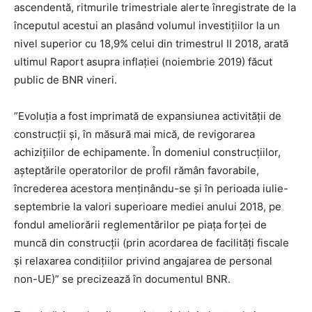
ascendentă, ritmurile trimestriale alerte înregistrate de la
începutul acestui an plasând volumul investițiilor la un
nivel superior cu 18,9% celui din trimestrul II 2018, arată
ultimul Raport asupra inflației (noiembrie 2019) făcut
public de BNR vineri.
”Evoluția a fost imprimată de expansiunea activității de
construcții și, în măsură mai mică, de revigorarea
achizițiilor de echipamente. În domeniul construcțiilor,
așteptările operatorilor de profil rămân favorabile,
încrederea acestora menținându-se și în perioada iulie-
septembrie la valori superioare mediei anului 2018, pe
fondul ameliorării reglementărilor pe piața forței de
muncă din construcții (prin acordarea de facilități fiscale
și relaxarea condițiilor privind angajarea de personal
non-UE)” se precizează în documentul BNR.