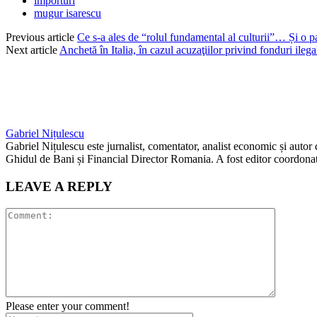
importuri
mugur isarescu
Previous article
Ce s-a ales de “rolul fundamental al culturii”… Și o para
Next article
Anchetă în Italia, în cazul acuzaţiilor privind fonduri ileg
Gabriel Nițulescu
Gabriel Nițulescu este jurnalist, comentator, analist economic și autor
Ghidul de Bani și Financial Director Romania. A fost editor coordonato
LEAVE A REPLY
Please enter your comment!