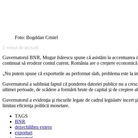
Foto: Bogddan Cristel
1
minut de lectură
Guvernatorul BNR, Mugur Isărescu spune că asistăm la accentuarea dez
continuat să erodeze contul curent. România are o creştere economică 
„Nu putem spune că exporturile au performat slab, problema este la imp
Guvernatorul a subliniat faptul că ponderea datoriei publice nu a cres
ultimei perioade, de scădere a formării brute de capital şi de creştere ab
Guvernatorul a evidenţia şi riscurile legate de cadrul legislativ incert 
limitau eficienţa politicii monetare.
TAGS
BNR
dezechilibru extern
exporturi