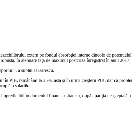
echilibrului extern pe fondul absorbţiei interne dincolo de potenţial
robustă, în atenuare faţă de maximul postcriză înregistrat în anul 2017,
orturi”, a subliniat Isărescu.
cut în PIB, rămânând la 35%, asta şi în urma creşterii PIB, dar că proble
ruptă a salariilor.
şi impredictibil în domeniul financiar -bancar, după apariţia neaşteptată a