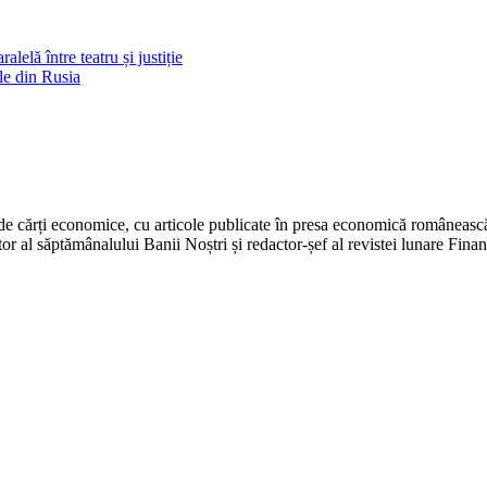
lelă între teatru și justiție
ale din Rusia
 de cărți economice, cu articole publicate în presa economică românească. 
r al săptămânalului Banii Noștri și redactor-șef al revistei lunare Fina