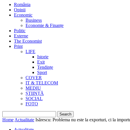
România
Opinii
Economic
Business
Economie & Finanțe
Politic
Externe
The Economist
Print
LIFE
Istorie
Exit
Tendințe
Sport
COVER
IT & TELECOM
MEDIU
ȘTIINȚĂ
SOCIAL
FOTO
Home
Actualitate
Isărescu: Problema nu este la exporturi, ci la import
Actualitate