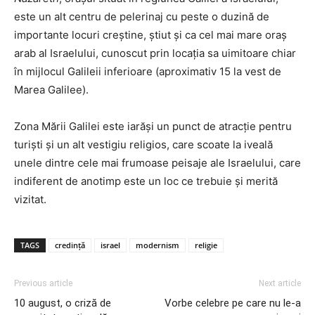
este un alt centru de pelerinaj cu peste o duzină de
importante locuri creștine, știut și ca cel mai mare oraș
arab al Israelului, cunoscut prin locația sa uimitoare chiar
în mijlocul Galileii inferioare (aproximativ 15 la vest de
Marea Galilee).
Zona Mării Galilei este iarăși un punct de atracție pentru
turiști și un alt vestigiu religios, care scoate la iveală
unele dintre cele mai frumoase peisaje ale Israelului, care
indiferent de anotimp este un loc ce trebuie și merită
vizitat.
TAGS
credință
israel
modernism
religie
Previous article
Next article
10 august, o criză de
Vorbe celebre pe care nu le-a