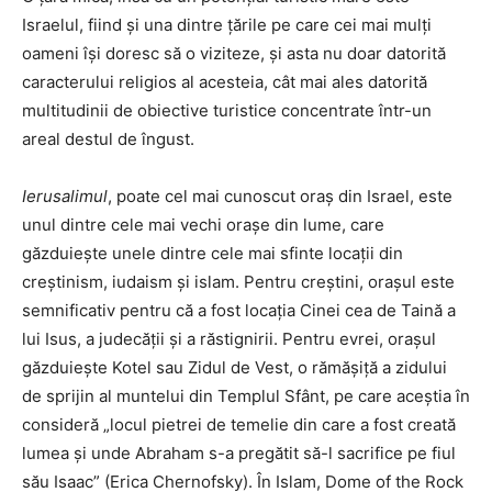
Israelul, fiind și una dintre țările pe care cei mai mulți
oameni își doresc să o viziteze, și asta nu doar datorită
caracterului religios al acesteia, cât mai ales datorită
multitudinii de obiective turistice concentrate într-un
areal destul de îngust.
Ierusalimul
, poate cel mai cunoscut oraș din Israel, este
unul dintre cele mai vechi orașe din lume, care
găzduiește unele dintre cele mai sfinte locații din
creștinism, iudaism și islam. Pentru creștini, orașul este
semnificativ pentru că a fost locația Cinei cea de Taină a
lui Isus, a judecății și a răstignirii. Pentru evrei, orașul
găzduiește Kotel sau Zidul de Vest, o rămășiță a zidului
de sprijin al muntelui din Templul Sfânt, pe care aceștia în
consideră „locul pietrei de temelie din care a fost creată
lumea și unde Abraham s-a pregătit să-l sacrifice pe fiul
său Isaac” (Erica Chernofsky). În Islam, Dome of the Rock