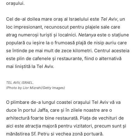
orașului.
Cel de-al doilea mare oraș al Israelului este
Tel Aviv
, un
loc impresionant, recunoscut pentru plajele sale care
atrag numeroși turiști și localnici.
Netanya
este o stațiune
populară cu ieșire la o frumoasă plajă de nisip auriu care
se întinde pe mai mult de zece kilometri. Centrul acesteia
este plin de cafenele și restaurante, fiind o alternativă
mai liniștită la Tel Aviv.
TEL AVIV, ISRAEL.
(Photo by Lior Mizrahi/Getty Images)
O plimbare de-a lungul coastei orașului Tel Aviv vă va
duce în portul Jaffa, care și în zilele noastre are o
arhitectură foarte bine restaurată. Piața de vechituri de
aici este atracția majoră pentru vizitatori, precum sunt și
mănăstirea Sf. Petru și vechea zonă portuară.