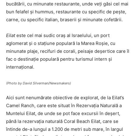
bucătării, cu minunate restaurante, unde veți găsi cel mai
bun felafel și hummus, restaurante cu specific de pește,
carne, cu specific italian, braserii și minunate cofetării.
Eilat
este cel mai sudic oraș al Israelului, un port
aglomerat și o stațiune populară la Marea Roșie, cu
minunate plaje, recifuri de corali, peisaje deșertice care îl
fac o destinație populară pentru turismul intern și
internațional.
(Photo by David Silverman/Newsmakers)
Aici sunt nenumărate obiective de explorat, de la Eilat’s
Camel Ranch, care este situat în Rezervația Naturală a
Muntelui Eilat, de unde se pot face excursii în deșert,
până la rezervația naturală Coral Beach Eilat, care se
întinde de-a lungul a 1.200 de metri sub mare, în largul