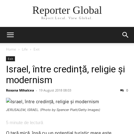
Reporter Global
Report Local. View Global.
Home
Life
Exit
Exit
Israel, între credință, religie și
modernism
Roxana Mihalcea
-
19 August 2018 08:03
0
JERUSALEM, ISRAEL. (Photo by Spencer Platt/Getty Images)
5
minute de lectură
O țară mică, însă cu un potențial turistic mare este