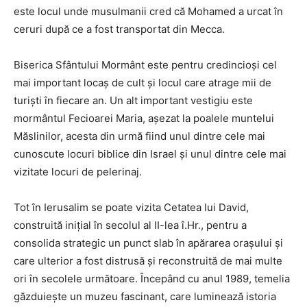
este locul unde musulmanii cred că Mohamed a urcat în
ceruri după ce a fost transportat din Mecca.
Biserica Sfântului Mormânt este pentru credincioși cel
mai important locaș de cult și locul care atrage mii de
turiști în fiecare an. Un alt important vestigiu este
mormântul Fecioarei Maria, așezat la poalele muntelui
Măslinilor, acesta din urmă fiind unul dintre cele mai
cunoscute locuri biblice din Israel și unul dintre cele mai
vizitate locuri de pelerinaj.
Tot în Ierusalim se poate vizita Cetatea lui David,
construită inițial în secolul al II-lea î.Hr., pentru a
consolida strategic un punct slab în apărarea orașului și
care ulterior a fost distrusă și reconstruită de mai multe
ori în secolele următoare. Începând cu anul 1989, temelia
găzduiește un muzeu fascinant, care luminează istoria