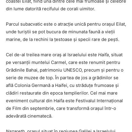
coastei Eilat, fiind una dintre cele mai frumoase și celebre
din lume datorită recifului de corali uimitor.
Parcul subacvatic este o atracție unică pentru orașul Eilat,
unde turiștii se pot bucura de minunata faună a vieții
marine, de la rechini la țestoase și specii rare de pești.
Cel de-al treilea mare oraș al Israelului este
Haifa
, situat
pe versanții muntelui Carmel, care este renumit pentru
Grădinile Bahai, patrimoniu UNESCO, precum și pentru o
serie de muzee de top. În partea de jos a grădinilor se
află Colonia Germană a Haifei, cu străduțe frumoase și
clădiri restaurate din epoca templierilor. Cel mai mare
eveniment cultural din Haifa este Festivalul Internațional
de Film din septembrie, care transformă orașul într-o
adevărată cinematecă.
Nazareth
, orașul situat în regiunea Galilei a Israelului,