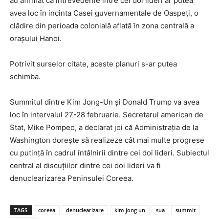
au afirmat că întrevederile între cei doi lideri ar putea
avea loc în incinta Casei guvernamentale de Oaspeți, o
clădire din perioada colonială aflată în zona centrală a
orașului Hanoi.
Potrivit surselor citate, aceste planuri s-ar putea
schimba.
Summitul dintre Kim Jong-Un și Donald Trump va avea
loc în intervalul 27-28 februarie. Secretarul american de
Stat, Mike Pompeo, a declarat joi că Administrația de la
Washington dorește să realizeze cât mai multe progrese
cu putință în cadrul întâlnirii dintre cei doi lideri. Subiectul
central al discuțiilor dintre cei doi lideri va fi
denuclearizarea Peninsulei Coreea.
TAGS
coreea
denuclearizare
kim jong un
sua
summit