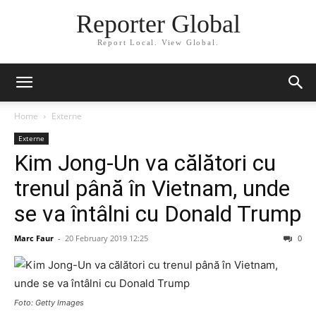
Reporter Global
Report Local. View Global.
Home
Externe
Externe
Kim Jong-Un va călători cu
trenul până în Vietnam, unde
se va întâlni cu Donald Trump
Marc Faur
-
20 February 2019 12:25
0
Foto: Getty Images