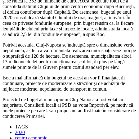
și se ridică la 353 de milioane de euro. Acest buget are rolul de a
consolida statutul Clujului de prim centru economic după București,
al doilea contributor după Capitală. De asemenea, bugetul pe anul
2020 consolidează statutul Clujului de oraș magnet, al inovării. În
ceea ce privește fondurile europene, prin buget reușim ca, la fiecare
leu plătit de clujeni prin taxe și impozite locale, administrația locală
să aducă 2,5 lei din fondurile europene”, a spus Boc.
Potrivit acestuia, Cluj-Napoca se îndreaptă spre o dimensiune verde,
nepoluantă, astfel că va fi finanțată realizarea unor spații verzi noi pe
o suprafață de 120 de hectare. De asemenea, municipalitatea alocă
13 milioane de lei pentru funcționarea școlilor, în plus pe lângă
sumele primite de la Guvern pentru costul standard per elev.
Boc a mai afirmat că din bugetul pe acest an vor fi finanțate, în
continuare, proiecte de modernizare a străzilor și de achiziții de
mijloace moderne, nepoluante, de transport în comun.
Proiectul de buget al municipiului Cluj-Napoca a fost votat cu
majoritate. Consilierii locali ai PSD au votat împotrivă, pe motiv că
unele proiecte pe care le-au propus nu au fost luate în considerare de
conducerea Primăriei.
TAGS
2020
centru economic