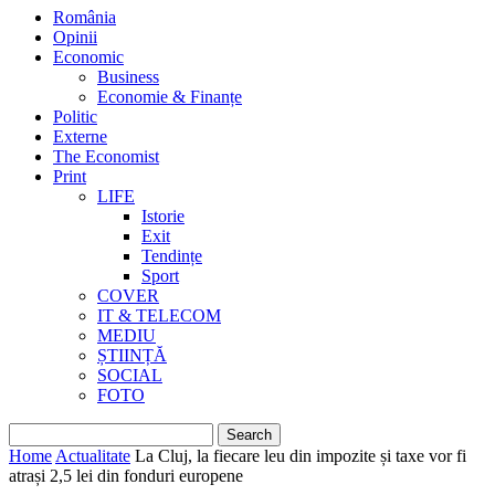
România
Opinii
Economic
Business
Economie & Finanțe
Politic
Externe
The Economist
Print
LIFE
Istorie
Exit
Tendințe
Sport
COVER
IT & TELECOM
MEDIU
ȘTIINȚĂ
SOCIAL
FOTO
Home
Actualitate
La Cluj, la fiecare leu din impozite și taxe vor fi
atrași 2,5 lei din fonduri europene