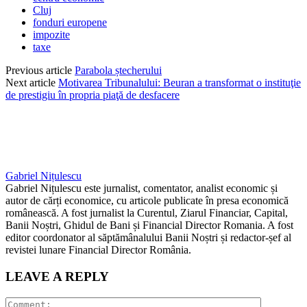
Cluj
fonduri europene
impozite
taxe
Previous article
Parabola ștecherului
Next article
Motivarea Tribunalului: Beuran a transformat o instituţie
de prestigiu în propria piaţă de desfacere
Gabriel Nițulescu
Gabriel Nițulescu este jurnalist, comentator, analist economic și
autor de cărți economice, cu articole publicate în presa economică
românească. A fost jurnalist la Curentul, Ziarul Financiar, Capital,
Banii Noștri, Ghidul de Bani și Financial Director Romania. A fost
editor coordonator al săptămânalului Banii Noștri și redactor-șef al
revistei lunare Financial Director România.
LEAVE A REPLY