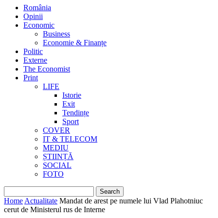
România
Opinii
Economic
Business
Economie & Finanțe
Politic
Externe
The Economist
Print
LIFE
Istorie
Exit
Tendințe
Sport
COVER
IT & TELECOM
MEDIU
ȘTIINȚĂ
SOCIAL
FOTO
Home
Actualitate
Mandat de arest pe numele lui Vlad Plahotniuc
cerut de Ministerul rus de Interne