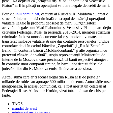
penal, s-a depistat că „cetățenii ruși Vlad Plahotniuc și Veaceslav
Platon” ar fi implicați în operațiuni valutare ilegale deosebit de mari,
Potrivit
unui comunicat
, cetățeni ai Rusiei și R. Moldova au creat o
structură internațională criminală cu scopul de a săvâși operațiuni
valutare ilegale în proporții deosebit de mari. „Organizatorii
activității ilegale sunt Vlad Plahotniuc și Veaceslav Platon, care dețin
cetățenia Federației Ruse. În perioada 2013-2014, membrii structurii
criminale, în baza unor documente false și motive inventate, au
transferat mijloace valutare străine din conturile persoanelor juridice
controlate de ei în cadrul băncilor „Zapadnîi” și „Ruski Zemelnîi
Bank” în conturile băncii „Moldindconbank” și alte organizații cu
pretextul vânzării de valută”, susțin reprezentanții Ministerului de
Interne de la Moscova, care precizează că banii respectivi ajungeau
în conturile unor companii străine, în baza unor decizii false ale
judecătorilor din R. Moldova emise în favoarea acestora.
Astfel, suma care ar fi scoasă ilegal din Rusia ar fi de peste 37
miliarde de ruble sau aproape 500 milioane de euro. Autoritățile ruse
menționează, în același comunicat, că a fost arestat un cetățean al
Federației Ruse, Aleksandr Korkin, vizat într-un dosar deschis pe
fapte.
TAGS
mandat de arest
ministerul rus de interne