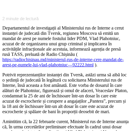
2
minute de lectură
Departamentul de investigații al Ministerului rus de Interne a cerut
instanței de judecată din Tversk, regiunea Moscova să emită un
mandat de arest pe numele fostului lider PDM, Vlad Plahotniuc,
acuzat de de organizarea unui grup criminal și implicarea în
activitățile infracționale ale acestuia, informează agenția de presă
rusă TASS, preluată de Radio Chișinău (
https://radiochisinau.md/ministerul-rus-de-interne-cere-mandat-de-
arest-pe-numele-lui-vlad-plahotniuc—92222.html
).
Potrivit reprezentanților instanței din Tversk, astăzi urma să aibă loc
o ședință de judecată în legătură cu solicitarea Ministerului rus de
Interne, însă aceasta a fost amânată. Este vorba de dosarul în care
alături de Plahotniuc, figurează și omul de afaceri, Veaceslav Platon,
condamnat la 25 de ani de închisoare într-un dosar în care este
acuzat de escrocherie și corupere a angajaților „Pantera”, precum și
la 18 ani de închisoare într-un alt dosar în care este acuzat de
escrocherie și spălare de bani în proporții deosebit de mari.
Amintitim că, la 22 februarie curent, Ministerul rus de Interne anunța
că, în urma cercetărilor preliminare efectuate în cadrul unui dosar