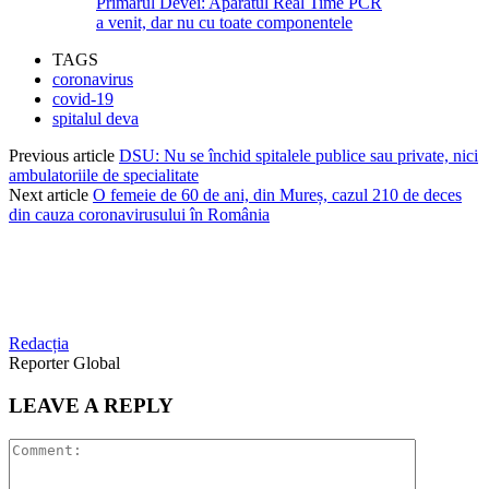
Primarul Devei: Aparatul Real Time PCR
a venit, dar nu cu toate componentele
TAGS
coronavirus
covid-19
spitalul deva
Previous article
DSU: Nu se închid spitalele publice sau private, nici
ambulatoriile de specialitate
Next article
O femeie de 60 de ani, din Mureș, cazul 210 de deces
din cauza coronavirusului în România
Redacția
Reporter Global
LEAVE A REPLY