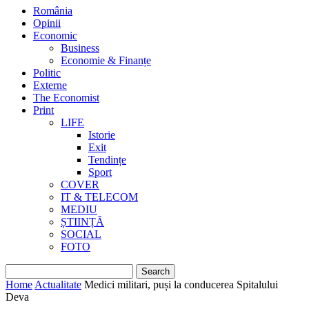
România
Opinii
Economic
Business
Economie & Finanțe
Politic
Externe
The Economist
Print
LIFE
Istorie
Exit
Tendințe
Sport
COVER
IT & TELECOM
MEDIU
ȘTIINȚĂ
SOCIAL
FOTO
Home
Actualitate
Medici militari, puși la conducerea Spitalului
Deva