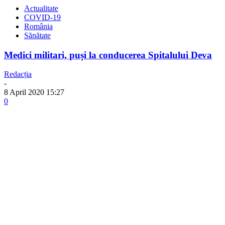
Actualitate
COVID-19
România
Sănătate
Medici militari, puși la conducerea Spitalului Deva
Redacția
-
8 April 2020 15:27
0