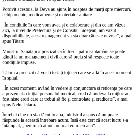
Potrivit acestuia, la Deva au ajuns în noaptea de marți spre miercuri,
echipamente, medicamente și materiale sanitare.
„În condițiile în care vom avea și o colaborare și din ce am văzut
aici, la nivel de Prefectură și de Consiliu Județean, am văzut
disponibilitate, acest management va sta doar cât este nevoie”, a mai
spus Tătaru.
Ministrul Sănătății a precizat că în trei – patru săptămâni se poate
gândi la un management civil care să preia și să respecte toate
condițiile impuse.
Tătaru a precizat că vor fi testați toți cei care se află în acest moment
în spital.
„În acest moment, având în vedere și conjunctura și reticența pe care
a prezentat-o inițial personalul medical, cred că undeva la mijloc au
fost niște erori care ar trebui să fie și controlate și eradicate”, a mai
spus Nelu Tătaru.
Întrebat cine nu și-a făcut treaba, ministrul a spus că nu poate
răspunde la această întrebare acum, însă este cert că acest lucru s-a
întâmplat, „pentru că atunci nu mai eram eu aici”.