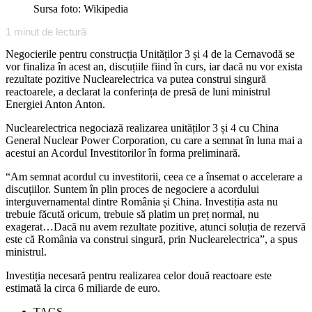
Sursa foto: Wikipedia
1
minut de lectură
Negocierile pentru construcția Unităților 3 și 4 de la Cernavodă se
vor finaliza în acest an, discuțiile fiind în curs, iar dacă nu vor exista
rezultate pozitive Nuclearelectrica va putea construi singură
reactoarele, a declarat la conferința de presă de luni ministrul
Energiei Anton Anton.
Nuclearelectrica negociază realizarea unităților 3 și 4 cu China
General Nuclear Power Corporation, cu care a semnat în luna mai a
acestui an Acordul Investitorilor în forma preliminară.
“Am semnat acordul cu investitorii, ceea ce a însemat o accelerare a
discuțiilor. Suntem în plin proces de negociere a acordului
interguvernamental dintre România și China. Investiția asta nu
trebuie făcută oricum, trebuie să platim un preț normal, nu
exagerat…Dacă nu avem rezultate pozitive, atunci soluția de rezervă
este că România va construi singură, prin Nuclearelectrica”, a spus
ministrul.
Investiția necesară pentru realizarea celor două reactoare este
estimată la circa 6 miliarde de euro.
TAGS