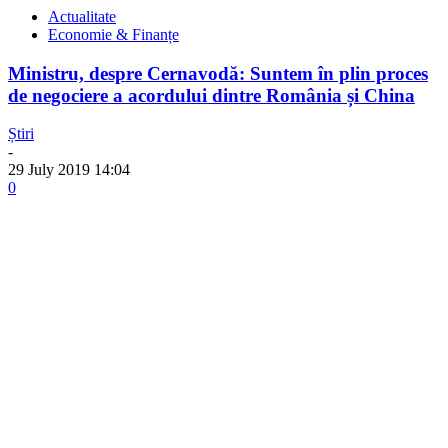
Actualitate
Economie & Finanțe
Ministru, despre Cernavodă: Suntem în plin proces
de negociere a acordului dintre România și China
Știri
-
29 July 2019 14:04
0