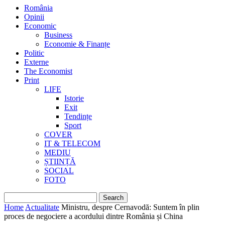
România
Opinii
Economic
Business
Economie & Finanțe
Politic
Externe
The Economist
Print
LIFE
Istorie
Exit
Tendințe
Sport
COVER
IT & TELECOM
MEDIU
ȘTIINȚĂ
SOCIAL
FOTO
Home
Actualitate
Ministru, despre Cernavodă: Suntem în plin
proces de negociere a acordului dintre România și China