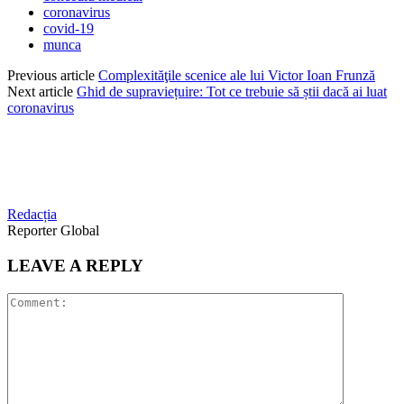
coronavirus
covid-19
munca
Previous article
Complexităţile scenice ale lui Victor Ioan Frunză
Next article
Ghid de supraviețuire: Tot ce trebuie să știi dacă ai luat
coronavirus
Redacția
Reporter Global
LEAVE A REPLY