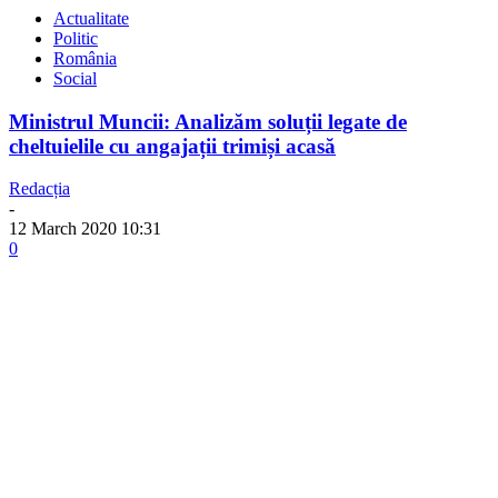
Actualitate
Politic
România
Social
Ministrul Muncii: Analizăm soluții legate de
cheltuielile cu angajații trimiși acasă
Redacția
-
12 March 2020 10:31
0