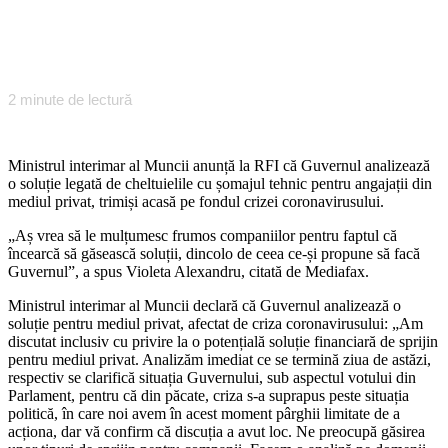
2
minute de lectură
Ministrul interimar al Muncii anunță la RFI că Guvernul analizează
o soluție legată de cheltuielile cu șomajul tehnic pentru angajații din
mediul privat, trimiși acasă pe fondul crizei coronavirusului.
„Aș vrea să le mulțumesc frumos companiilor pentru faptul că
încearcă să găsească soluții, dincolo de ceea ce-și propune să facă
Guvernul”, a spus Violeta Alexandru, citată de Mediafax.
Ministrul interimar al Muncii declară că Guvernul analizează o
soluție pentru mediul privat, afectat de criza coronavirusului: „Am
discutat inclusiv cu privire la o potențială soluție financiară de sprijin
pentru mediul privat. Analizăm imediat ce se termină ziua de astăzi,
respectiv se clarifică situația Guvernului, sub aspectul votului din
Parlament, pentru că din păcate, criza s-a suprapus peste situația
politică, în care noi avem în acest moment pârghii limitate de a
acționa, dar vă confirm că discuția a avut loc. Ne preocupă găsirea