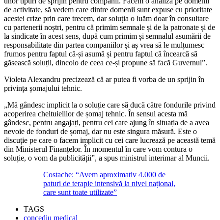
unor tipuri de sprijin pentru companii. Facem o analiză pe domenii
de activitate, să vedem care dintre domenii sunt expuse cu prioritate
acestei crize prin care trecem, dar soluția o luăm doar în consultare
cu partenerii noștri, pentru că primim semnale și de la patronate și de
la sindicate în acest sens, după cum primim și semnalul asumării de
responsabilitate din partea companiilor și aș vrea să le mulțumesc
frumos pentru faptul că-și asumă și pentru faptul că încearcă să
găsească soluții, dincolo de ceea ce-și propune să facă Guvernul”.
Violeta Alexandru precizează că ar putea fi vorba de un sprijin în
privința șomajului tehnic.
„Mă gândesc implicit la o soluție care să ducă către fondurile privind
acoperirea cheltuielilor de șomaj tehnic. În sensul acesta mă
gândesc, pentru angajați, pentru cei care ajung în situația de a avea
nevoie de fonduri de șomaj, dar nu este singura măsură. Este o
discuție pe care o facem implicit cu cei care lucrează pe această temă
din Ministerul Finanțelor. În momentul în care vom contura o
soluție, o vom da publicității”, a spus ministrul interimar al Muncii.
Costache: “Avem aproximativ 4.000 de
paturi de terapie intensivă la nivel național,
care sunt toate utilizate”
TAGS
concediu medical