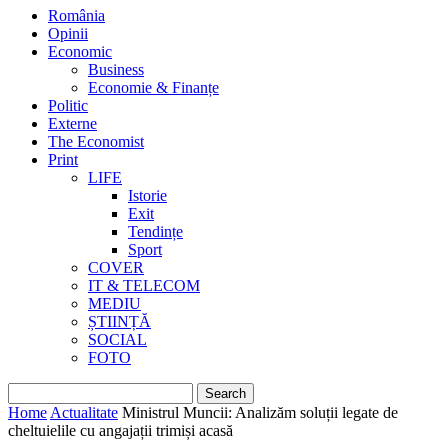
România
Opinii
Economic
Business
Economie & Finanțe
Politic
Externe
The Economist
Print
LIFE
Istorie
Exit
Tendințe
Sport
COVER
IT & TELECOM
MEDIU
ȘTIINȚĂ
SOCIAL
FOTO
Home
Actualitate
Ministrul Muncii: Analizăm soluții legate de
cheltuielile cu angajații trimiși acasă