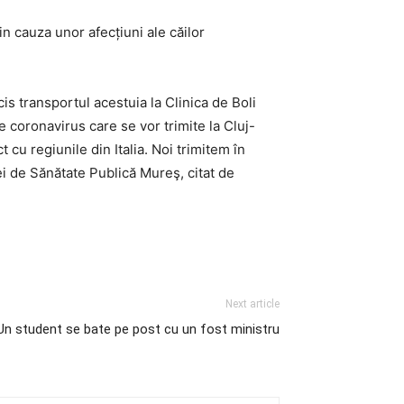
din cauza unor afecțiuni ale căilor
is transportul acestuia la Clinica de Boli
e coronavirus care se vor trimite la Cluj-
t cu regiunile din Italia. Noi trimitem în
iei de Sănătate Publică Mureş, citat de
Next article
Un student se bate pe post cu un fost ministru