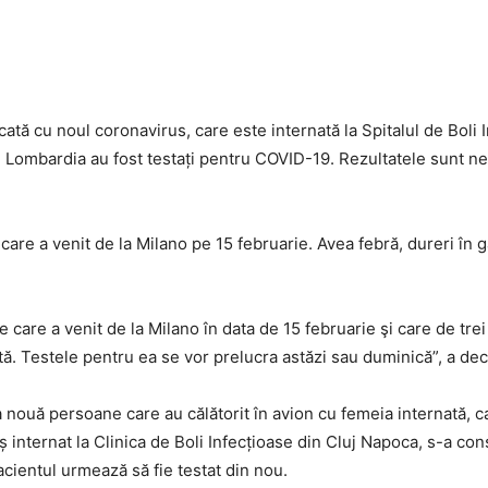
cată cu noul coronavirus, care este internată la Spitalul de Boli 
n Lombardia au fost testați pentru COVID-19. Rezultatele sunt neg
care a venit de la Milano pe 15 februarie. Avea febră, dureri în gâ
care a venit de la Milano în data de 15 februarie şi care de trei 
ată. Testele pentru ea se vor prelucra astăzi sau duminică”, a decl
nouă persoane care au călătorit în avion cu femeia internată, c
 internat la Clinica de Boli Infecțioase din Cluj Napoca, s-a con
cientul urmează să fie testat din nou.