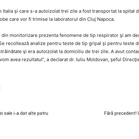
talia și care s-a autoizolat trei zile a fost transportat la spital 
probe care vor fi trimise la laboratorul din Cluj Napoca.
re din monitorizare prezenta fenomene de tip respirator şi am dec
 Se recoltează analize pentru teste de tip gripal şi pentru teste d
răinătate şi era autoizolat la domiciliu de trei zile. A avut contac
vom avea rezultatul”, a declarat dr. Iuliu Moldovan, şeful Direcţ
 sale i-a dat alte patru
Fără precedent! 