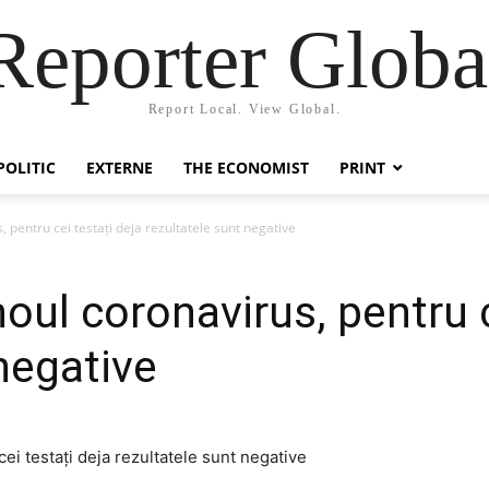
Reporter Globa
Report Local. View Global.
POLITIC
EXTERNE
THE ECONOMIST
PRINT
, pentru cei testați deja rezultatele sunt negative
oul coronavirus, pentru c
negative