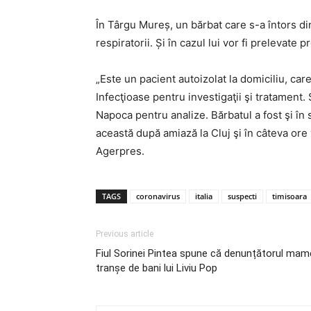
În Târgu Mureș, un bărbat care s-a întors din I
respiratorii. Și în cazul lui vor fi prelevate 
„Este un pacient autoizolat la domiciliu, ca
Infecţioase pentru investigaţii şi tratament.
Napoca pentru analize. Bărbatul a fost şi în st
această după amiază la Cluj şi în câteva ore 
Agerpres.
TAGS
coronavirus
italia
suspecti
timisoara
Previous article
Fiul Sorinei Pintea spune că denunțătorul mamei
tranșe de bani lui Liviu Pop