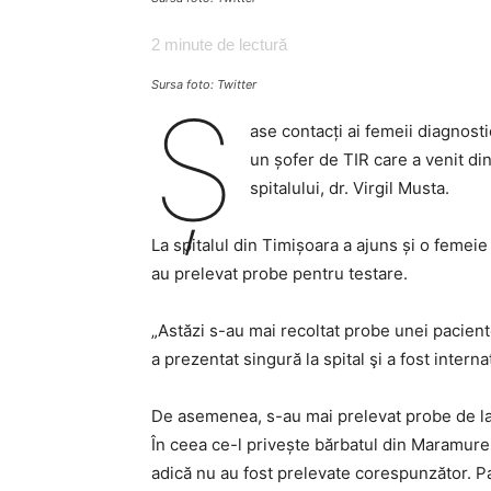
2
minute de lectură
Sursa foto: Twitter
Ș
ase contacți ai femeii diagnosti
un șofer de TIR care a venit di
spitalului, dr. Virgil Musta.
La spitalul din Timișoara a ajuns și o femeie 
au prelevat probe pentru testare.
„Astăzi s-au mai recoltat probe unei paciente 
a prezentat singură la spital şi a fost intern
De asemenea, s-au mai prelevat probe de la 
În ceea ce-l privește bărbatul din Maramureș
adică nu au fost prelevate corespunzător. Pa