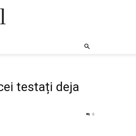
l
ei testați deja
0