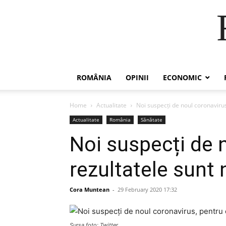
ROMÂNIA
OPINII
ECONOMIC
Home
Actualitate
Noi suspecți de noul coronavirus
Actualitate
România
Sănătate
Noi suspecți de n
rezultatele sunt 
Cora Muntean
-
29 February 2020 17:32
Sursa foto: Twitter