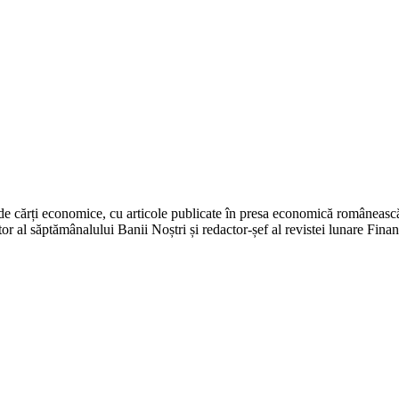
 de cărți economice, cu articole publicate în presa economică românească. 
r al săptămânalului Banii Noștri și redactor-șef al revistei lunare Fina