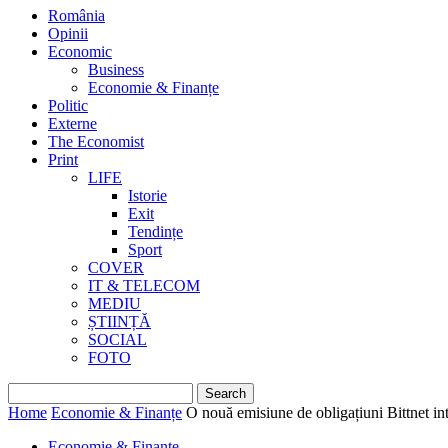
România
Opinii
Economic
Business
Economie & Finanțe
Politic
Externe
The Economist
Print
LIFE
Istorie
Exit
Tendințe
Sport
COVER
IT & TELECOM
MEDIU
ȘTIINȚĂ
SOCIAL
FOTO
Home
Economie & Finanțe
O nouă emisiune de obligațiuni Bittnet int
Economie & Finanțe