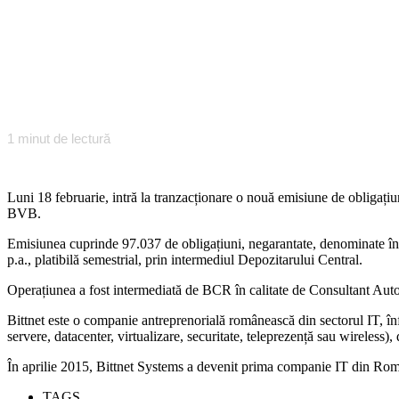
1
minut de lectură
Luni 18 februarie, intră la tranzacționare o nouă emisiune de obliga
BVB.
Emisiunea cuprinde 97.037 de obligațiuni, negarantate, denominate în l
p.a., platibilă semestrial, prin intermediul Depozitarului Central.
Operațiunea a fost intermediată de BCR în calitate de Consultant Auto
Bittnet este o companie antreprenorială românească din sectorul IT, înfi
servere, datacenter, virtualizare, securitate, teleprezență sau wireless), 
În aprilie 2015, Bittnet Systems a devenit prima companie IT din Rom
TAGS