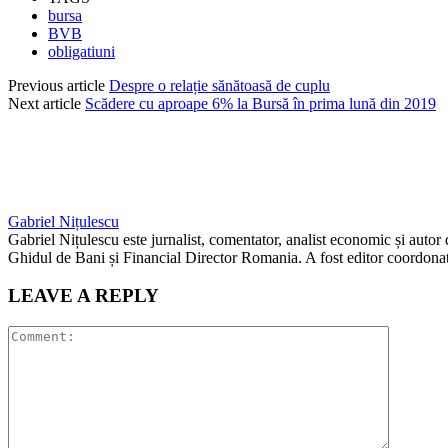
bursa
BVB
obligatiuni
Previous article
Despre o relație sănătoasă de cuplu
Next article
Scădere cu aproape 6% la Bursă în prima lună din 2019
Gabriel Nițulescu
Gabriel Nițulescu este jurnalist, comentator, analist economic și autor
Ghidul de Bani și Financial Director Romania. A fost editor coordonato
LEAVE A REPLY