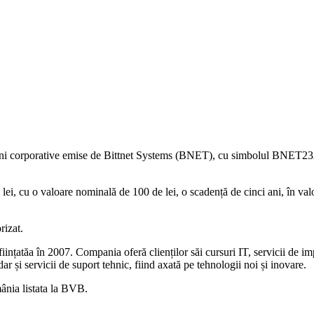
țiuni corporative emise de Bittnet Systems (BNET), cu simbolul BNET23A
ei, cu o valoare nominală de 100 de lei, o scadență de cinci ani, în val
rizat.
ințatăa în 2007. Compania oferă clienților săi cursuri IT, servicii de imp
dar și servicii de suport tehnic, fiind axată pe tehnologii noi și inovare.
ânia listata la BVB.