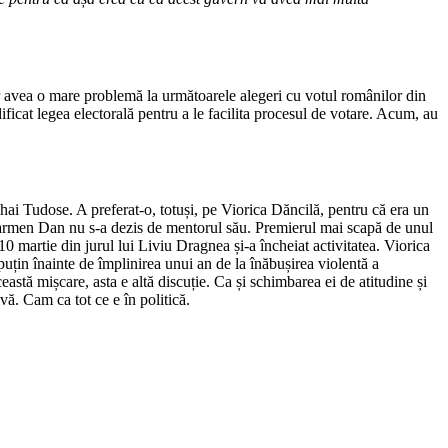
 avea o mare problemă la următoarele alegeri cu votul românilor din
dificat legea electorală pentru a le facilita procesul de votare. Acum, au
Tudose. A preferat-o, totuși, pe Viorica Dăncilă, pentru că era un
 Carmen Dan nu s-a dezis de mentorul său. Premierul mai scapă de unul
0 martie din jurul lui Liviu Dragnea și-a încheiat activitatea. Viorica
țin înainte de împlinirea unui an de la înăbușirea violentă a
stă mișcare, asta e altă discuție. Ca și schimbarea ei de atitudine și
vă. Cam ca tot ce e în politică.