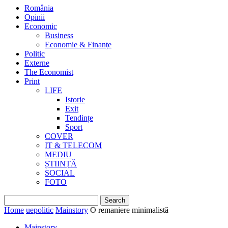
România
Opinii
Economic
Business
Economie & Finanțe
Politic
Externe
The Economist
Print
LIFE
Istorie
Exit
Tendințe
Sport
COVER
IT & TELECOM
MEDIU
ȘTIINȚĂ
SOCIAL
FOTO
Home
uepolitic
Mainstory
O remaniere minimalistă
Mainstory