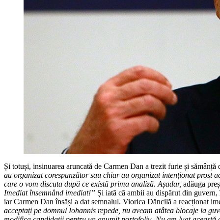
Și totuși, insinuarea aruncată de Carmen Dan a trezit furie și sămânță 
au organizat corespunzător sau chiar au organizat intenționat prost ace
care o vom discuta după ce există prima analiză. Așadar,
adăuga preș
Imediat însemnând imediat!”
Și iată că ambii au dispărut din guvern, 
iar Carmen Dan însăși a dat semnalul. Viorica Dăncilă a reacționat imed
acceptați pe domnul Iohannis repede, nu aveam atâtea blocaje la guv
modifica candidații pentru un anumit portofoliu. Nu am luat această 