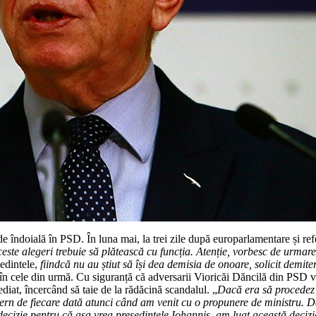
de îndoială în PSD. În luna mai, la trei zile după europarlamentare și r
ste alegeri trebuie să plătească cu funcția. Atenție, vorbesc de urmarea
edintele,
fiindcă nu au știut să își dea demisia de onoare, solicit demit
în cele din urmă. Cu siguranță că adversarii Vioricăi Dăncilă din PSD vor
iat, încercând să taie de la rădăcină scandalul. „
Dacă era să procedez 
ern de fiecare dată atunci când am venit cu o propunere de ministru. D
decizie pentru că așa vrea președintele Iohannis, am luat această deciz