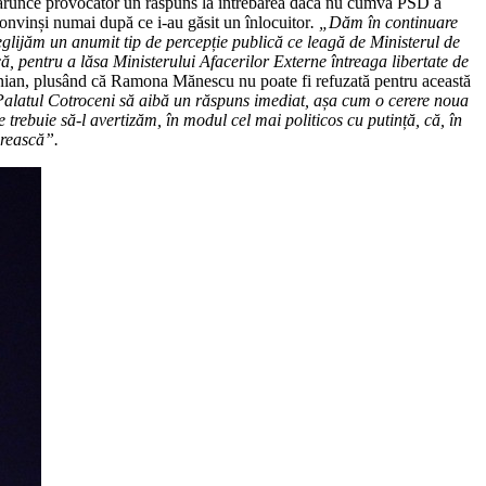
ă arunce provocator un răspuns la întrebarea dacă nu cumva PSD a
onvinși numai după ce i-au găsit un înlocuitor
.
„Dăm în continuare
glijăm un anumit tip de percepție publică ce leagă de Ministerul de
, pentru a lăsa Ministerului Afacerilor Externe întreaga libertate de
nian, plusând că Ramona Mănescu nu poate fi refuzată pentru această
alatul Cotroceni să aibă un răspuns imediat, așa cum o cerere noua
 trebuie să-l avertizăm, în modul cel mai politicos cu putință, că, în
urească”.