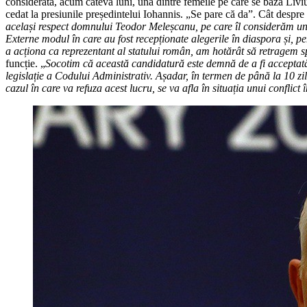
considerată, acum câteva luni, una dintre femeile pe care se baza Li
cedat la presiunile președintelui Iohannis. „Se pare că da”. Cât desp
același respect domnului Teodor Meleșcanu, pe care îl considerăm unul
Externe modul în care au fost recepționate alegerile în diaspora și, p
a acționa ca reprezentant al statului român, am hotărât să retragem 
funcție. „
Socotim că această candidatură este demnă de a fi acceptat
legislație a Codului Administrativ. Așadar, în termen de până la 10 zil
cazul în care va refuza acest lucru, se va afla în situația unui conflict