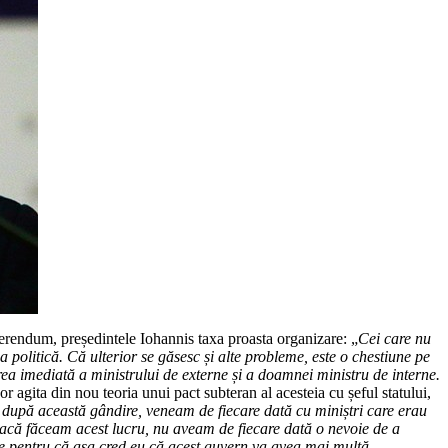
eferendum, președintele Iohannis taxa proasta organizare: „
Cei care nu
 politică. Că ulterior se găsesc și alte probleme, este o chestiune pe
erea imediată a ministrului de externe și a doamnei ministru de interne.
 agita din nou teoria unui pact subteran al acesteia cu șeful statului,
după această gândire, veneam de fiecare dată cu miniștri care erau
acă făceam acest lucru, nu aveam de fiecare dată o nevoie de a
ie pentru că așa cred eu că acest guvern va avea mai multă