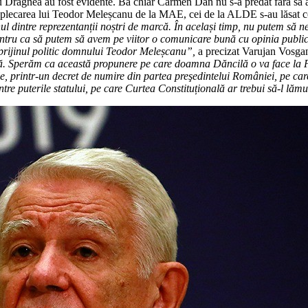
viu Dragnea au fost evidente. Ba chiar Carmen Dan nu s-a predat fără s
re plecarea lui Teodor Meleșcanu de la MAE, cei de la ALDE s-au lăsat c
 dintre reprezentanții noștri de marcă. În același timp, nu putem să ne
entru ca să putem să avem pe viitor o comunicare bună cu opinia publică
sprijinul politic domnului Teodor Meleșcanu”,
a precizat Varujan Vosga
ă. Sperăm ca această propunere pe care doamna Dăncilă o va face la P
e, printr-un decret de numire din partea preşedintelui României, pe care
 între puterile statului, pe care Curtea Constituțională ar trebui să-l lăm