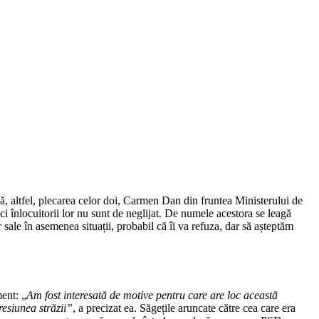
 altfel, plecarea celor doi, Carmen Dan din fruntea Ministerului de
ci înlocuitorii lor nu sunt de neglijat. De numele acestora se leagă
sale în asemenea situații, probabil că îi va refuza, dar să așteptăm
ent: „
Am fost interesată de motive pentru care are loc această
resiunea străzii”
, a precizat ea. Săgețile aruncate către cea care era