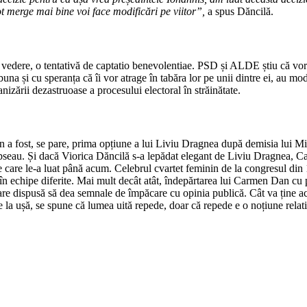
ot merge mai bine voi face modificări pe viitor”,
a spus Dăncilă.
 vedere, o tentativă de captatio benevolentiae. PSD și ALDE știu că vor
buna și cu speranța că îi vor atrage în tabăra lor pe unii dintre ei, au mo
izării dezastruoase a procesului electoral în străinătate.
t, se pare, prima opțiune a lui Liviu Dragnea după demisia lui Mihai 
lipseau. Și dacă Viorica Dăncilă s-a lepădat elegant de Liviu Dragnea,
 care le-a luat până acum. Celebrul cvartet feminin de la congresul din 1
echipe diferite. Mai mult decât atât, îndepărtarea lui Carmen Dan cu pu
re dispusă să dea semnale de împăcare cu opinia publică. Cât va ține acea
 la ușă, se spune că lumea uită repede, doar că repede e o noțiune relati