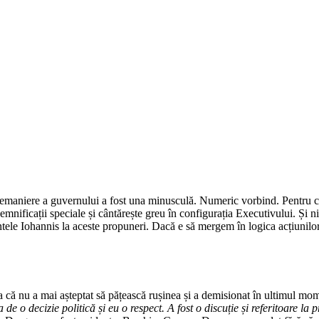
maniere a guvernului a fost una minusculă. Numeric vorbind. Pentru că,
nificații speciale și cântărește greu în configurația Executivului. Și ni
tele Iohannis la aceste propuneri. Dacă e să mergem în logica acțiunilor 
 că nu a mai așteptat să pățească rușinea și a demisionat în ultimul mom
e o decizie politică și eu o respect. A fost o discuție și referitoare la p