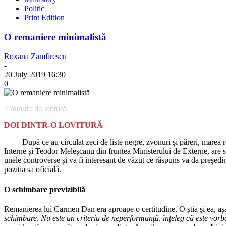
Politic
Print Edition
O remaniere minimalistă
Roxana Zamfirescu
-
20 July 2019 16:30
0
7
minute de lectură
DOI DINTR-O LOVITURĂ
După ce au circulat zeci de liste negre, zvonuri și păreri, marea re
Interne și Teodor Meleșcanu din fruntea Ministerului de Externe, are sem
unele controverse și va fi interesant de văzut ce răspuns va da președin
poziția sa oficială.
O schimbare previzibilă
Remanierea lui Carmen Dan era aproape o certitudine. O știa și ea, așa
schimbare. Nu este un criteriu de neperformanță, înțeleg că este vorba d