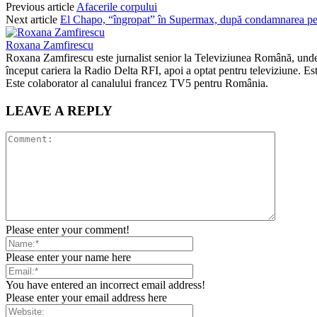
Previous article
Afacerile corpului
Next article
El Chapo, “îngropat” în Supermax, după condamnarea pe 
Roxana Zamfirescu
Roxana Zamfirescu este jurnalist senior la Televiziunea Română, unde c
început cariera la Radio Delta RFI, apoi a optat pentru televiziune. Este
Este colaborator al canalului francez TV5 pentru România.
LEAVE A REPLY
Please enter your comment!
Please enter your name here
You have entered an incorrect email address!
Please enter your email address here