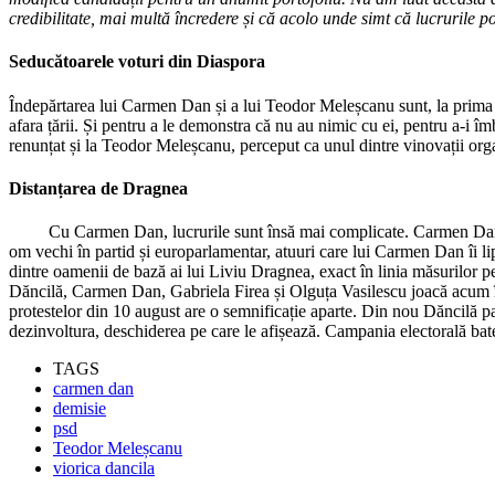
credibilitate, mai multă încredere și că acolo unde simt că lucrurile p
Seducătoarele voturi din Diaspora
Îndepărtarea lui Carmen Dan și a lui Teodor Meleșcanu sunt, la prima
afara țării. Și pentru a le demonstra că nu au nimic cu ei, pentru a-i îm
renunțat și la Teodor Meleșcanu, perceput ca unul dintre vinovații organ
Distanțarea de Dragnea
Cu Carmen Dan, lucrurile sunt însă mai complicate. Carmen Dan a fos
om vechi în partid și europarlamentar, atuuri care lui Carmen Dan îi 
dintre oamenii de bază ai lui Liviu Dragnea, exact în linia măsurilor pe
Dăncilă, Carmen Dan, Gabriela Firea și Olguța Vasilescu joacă acum în 
protestelor din 10 august are o semnificație aparte. Din nou Dăncilă pa
dezinvoltura, deschiderea pe care le afișează. Campania electorală bate
TAGS
carmen dan
demisie
psd
Teodor Meleșcanu
viorica dancila