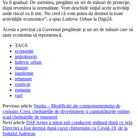
Va fi gradual. De asemnea, pregătim un set de măsuri de protecţie,
după revenirea la normalitate. Vom deschide iniţial acele activităţi
unde riscul va fi mic. Nu cred că vom putea da drumul la toate
activităţile economice”, a spus Ludovic Orban la Digi24.
Acesta a precizat că Guvernul pregătește şi un set de măsuri care să
ajute economia să repornească.
TAGS
economie
imbolnaviri
ludovic orban
masuri
pandemie
relansare
restrictii
romania
varf
Previous article
Studiu – Modificări ale comportamentului de
consum: Cresc cheltuielile de divertisment și cumpărăturile online,
scad cheltuielile de transport
Next article
DSP Argeş a intrat sub conducere militară după ce șefa
Direcției a fost demisă după cazul chirurgului cu Covid-19, de la
Spitalul Judeţean