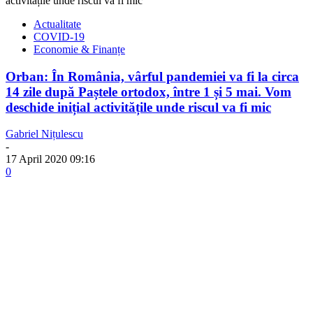
activitățile unde riscul va fi mic
Actualitate
COVID-19
Economie & Finanțe
Orban: În România, vârful pandemiei va fi la circa
14 zile după Paștele ortodox, între 1 și 5 mai. Vom
deschide inițial activitățile unde riscul va fi mic
Gabriel Nițulescu
-
17 April 2020 09:16
0