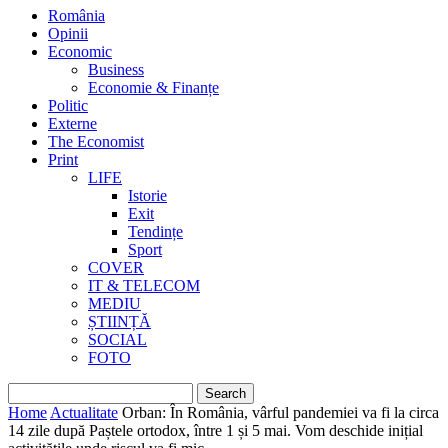
România
Opinii
Economic
Business
Economie & Finanțe
Politic
Externe
The Economist
Print
LIFE
Istorie
Exit
Tendințe
Sport
COVER
IT & TELECOM
MEDIU
ȘTIINȚĂ
SOCIAL
FOTO
Home
Actualitate
Orban: În România, vârful pandemiei va fi la circa
14 zile după Paștele ortodox, între 1 și 5 mai. Vom deschide inițial