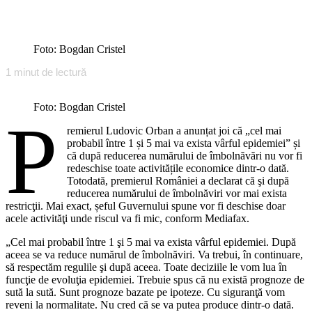
Foto: Bogdan Cristel
1
minut de lectură
Foto: Bogdan Cristel
P
remierul Ludovic Orban a anunțat joi că „cel mai
probabil între 1 și 5 mai va exista vârful epidemiei” și
că după reducerea numărului de îmbolnăvări nu vor fi
redeschise toate activitățile economice dintr-o dată.
Totodată, premierul României a declarat că şi după
reducerea numărului de îmbolnăviri vor mai exista
restricţii. Mai exact, șeful Guvernului spune vor fi deschise doar
acele activităţi unde riscul va fi mic, conform Mediafax.
„Cel mai probabil între 1 şi 5 mai va exista vârful epidemiei. După
aceea se va reduce numărul de îmbolnăviri. Va trebui, în continuare,
să respectăm regulile şi după aceea. Toate deciziile le vom lua în
funcţie de evoluţia epidemiei. Trebuie spus că nu există prognoze de
sută la sută. Sunt prognoze bazate pe ipoteze. Cu siguranţă vom
reveni la normalitate. Nu cred că se va putea produce dintr-o dată.