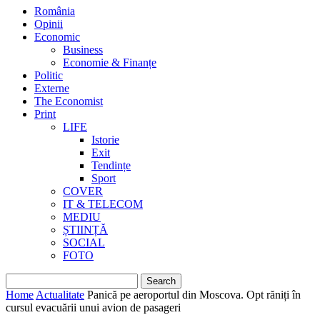
România
Opinii
Economic
Business
Economie & Finanțe
Politic
Externe
The Economist
Print
LIFE
Istorie
Exit
Tendințe
Sport
COVER
IT & TELECOM
MEDIU
ȘTIINȚĂ
SOCIAL
FOTO
Home
Actualitate
Panică pe aeroportul din Moscova. Opt răniți în
cursul evacuării unui avion de pasageri