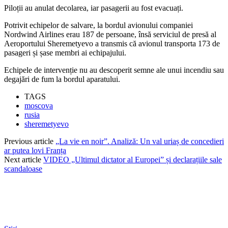
Piloții au anulat decolarea, iar pasagerii au fost evacuați.
Potrivit echipelor de salvare, la bordul avionului companiei
Nordwind Airlines erau 187 de persoane, însă serviciul de presă al
Aeroportului Sheremetyevo a transmis că avionul transporta 173 de
pasageri și șase membri ai echipajului.
Echipele de intervenție nu au descoperit semne ale unui incendiu sau
degajări de fum la bordul aparatului.
TAGS
moscova
rusia
sheremetyevo
Previous article
„La vie en noir”. Analiză: Un val uriaș de concedieri
ar putea lovi Franța
Next article
VIDEO „Ultimul dictator al Europei” și declarațiile sale
scandaloase