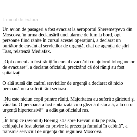
1
minut de lectură
Un avion de pasageri a fost evacuat la aeroportul Sheremetyevo din
Moscova, în urma declanșării unei alarme de fum la bord, opt
persoane fiind rănite în cursul acestei operațiuni, a declarat un
purtător de cuvânt al serviciilor de urgență, citat de agenția de știri
Tass, relatează Mediafax.
„Opt oameni au fost răniți în cursul evacuării cu ajutorul toboganelor
de evacuare”, a declarat oficialul, precizând că doi răniți au fost
spitalizați.
O altă sursă din cadrul serviciilor de urgență a declarat că nicio
persoană nu a suferit răni serioase.
„Nu este niciun copil printre răniți. Majoritatea au suferit zgârieturi și
vânătăi. O persoană a fost spitalizată cu o gleznă dislocată, alta cu o
urgență hipertensivă”, a adăugat oficialul rus.
„În timp ce (avionul) Boeing 747 spre Erevan rula pe pistă,
echipajul a fost alertat cu privire la prezența fumului în cabină”, a
transmis serviciul de urgență din regiunea Moscova.