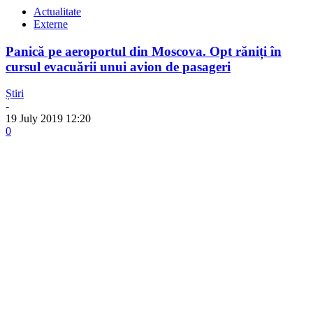
Actualitate
Externe
Panică pe aeroportul din Moscova. Opt răniți în
cursul evacuării unui avion de pasageri
Știri
-
19 July 2019 12:20
0