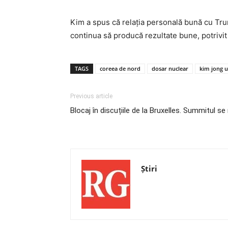
Kim a spus că relația personală bună cu Trump
continua să producă rezultate bune, potrivi
TAGS
coreea de nord
dosar nuclear
kim jong 
Previous article
Blocaj în discuțiile de la Bruxelles. Summitul se 
Știri