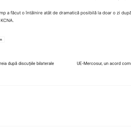
 a făcut o întâlnire atât de dramatică posibilă la doar o zi după
t KCNA.
un
reia după discuțiile bilaterale
UE-Mercosur, un acord comerc