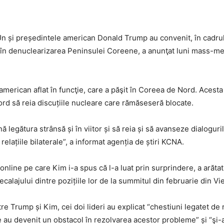
 și președintele american Donald Trump au convenit, în cadrul 
 în denuclearizarea Peninsulei Coreene, a anunţat luni mass-med
erican aflat în funcţie, care a păşit în Coreea de Nord. Acesta s
ord să reia discuțiile nucleare care rămăseseră blocate.
nă legătura strânsă și în viitor și să reia și să avanseze dialogu
elațiile bilaterale”, a informat agenția de știri KCNA.
online pe care Kim i-a spus că l-a luat prin surprindere, a arătat 
alajului dintre pozițiile lor de la summitul din februarie din Vi
tre Trump și Kim, cei doi lideri au explicat “chestiuni legatet de
 au devenit un obstacol în rezolvarea acestor probleme” și “şi-a