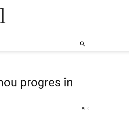
l
nou progres în
0