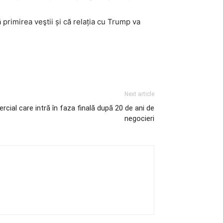
 primirea veştii și că relația cu Trump va
Next article
ial care intră în faza finală după 20 de ani de
negocieri