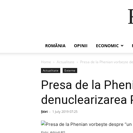
ROMÂNIA
OPINII
ECONOMIC
Home
Actualitate
Presa de la Phenian vorbește d
Actualitate
Externe
Presa de la Phen
denuclearizarea 
Știri
-
1 July 2019 07:25
Foto: Arhivă RG.