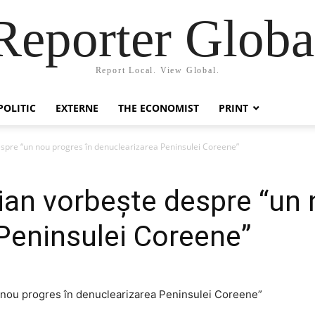
Reporter Globa
Report Local. View Global.
POLITIC
EXTERNE
THE ECONOMIST
PRINT
espre “un nou progres în denuclearizarea Peninsulei Coreene”
ian vorbește despre “un 
Peninsulei Coreene”