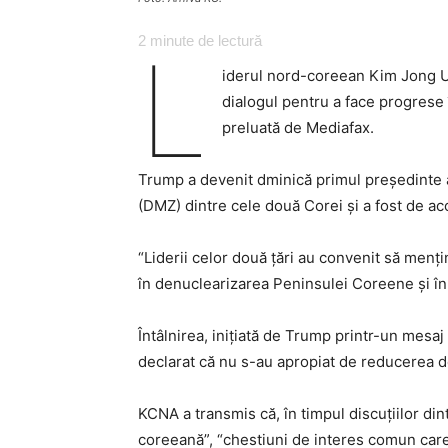
2
minute de lectură
L
iderul nord-coreean Kim Jong Un
dialogul pentru a face progrese
preluată de Mediafax.
Trump a devenit dminică primul președinte am
(DMZ) dintre cele două Corei și a fost de ac
“Liderii celor două țări au convenit să menți
în denuclearizarea Peninsulei Coreene și în r
Întâlnirea, inițiată de Trump printr-un mesaj 
declarat că nu s-au apropiat de reducerea dec
KCNA a transmis că, în timpul discuțiilor din
coreeană”, “chestiuni de interes comun care