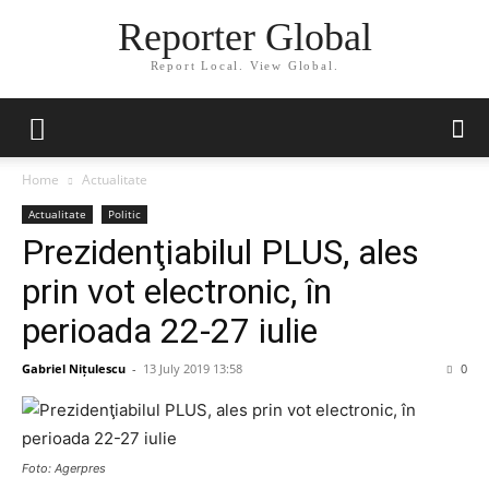
Reporter Global
Report Local. View Global.
Home
Actualitate
Actualitate
Politic
Prezidenţiabilul PLUS, ales
prin vot electronic, în
perioada 22-27 iulie
Gabriel Nițulescu
-
13 July 2019 13:58
0
Foto: Agerpres