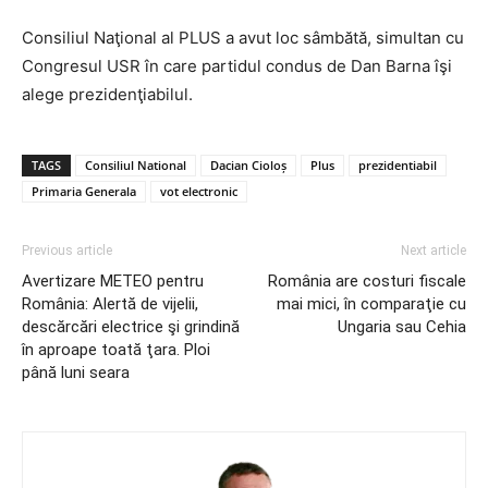
Consiliul Naţional al PLUS a avut loc sâmbătă, simultan cu
Congresul USR în care partidul condus de Dan Barna îşi
alege prezidenţiabilul.
TAGS
Consiliul National
Dacian Cioloș
Plus
prezidentiabil
Primaria Generala
vot electronic
Previous article
Next article
Avertizare METEO pentru
România are costuri fiscale
România: Alertă de vijelii,
mai mici, în comparaţie cu
descărcări electrice şi grindină
Ungaria sau Cehia
în aproape toată ţara. Ploi
până luni seara