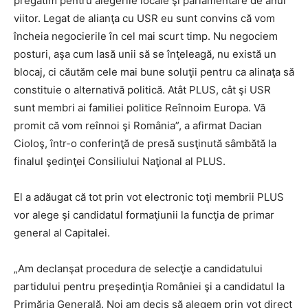
pregătim pentru alegerile locale şi parlamentare de anul
viitor. Legat de alianţa cu USR eu sunt convins că vom
încheia negocierile în cel mai scurt timp. Nu negociem
posturi, aşa cum lasă unii să se înţeleagă, nu există un
blocaj, ci căutăm cele mai bune soluţii pentru ca alinaţa să
constituie o alternativă politică. Atât PLUS, cât şi USR
sunt membri ai familiei politice Reînnoim Europa. Vă
promit că vom reînnoi şi România”, a afirmat Dacian
Cioloş, într-o conferinţă de presă susţinută sâmbătă la
finalul şedinţei Consiliului Naţional al PLUS.
El a adăugat că tot prin vot electronic toţi membrii PLUS
vor alege şi candidatul formaţiunii la funcţia de primar
general al Capitalei.
„Am declanşat procedura de selecţie a candidatului
partidului pentru preşedinţia României şi a candidatul la
Primăria Generală. Noi am decis să alegem prin vot direct