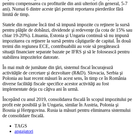
pentru compensarea cu profiturile din anii ulteriori (în general, 5-7
ani). Numai 6 dintre aceste ţări permit reportarea pierderilor fără
limită de timp.
Statele din regiune încă tind să impună impozite cu reţinere la sursă
pentru plăţile de dobânzi, dividende şi redevenţe (la cota de 15% sau
chiar 19-20%). Lituania, Estonia şi Ungaria continuă să nu impună
impozitarea cu reţinere la sursă pentru câştigurile de capital. În două
treimi din regiunea ECE, contribuabilii au voie să pregătească
situaţii financiare separate bazate pe IFRS şi să le folosească pentru
stabilirea impozitelor datorate.
În mai mult de jumătate din ţări, sistemul fiscal încurajează
activităţile de cercetare şi dezvoltare (R&D). Slovacia, Serbia şi
Polonia au luat recent măsuri în acest sens, în timp ce în România
diverse facilităţi fiscale specifice acestor activităţi au fost
implementate deja cu câţiva ani în urmă.
Începând cu anul 2019, consolidarea fiscală în scopul impozitului pe
profit este posibilă şi în Ungaria, similar în Austria, Polonia şi
Bosnia şi Herţegovina. Rusia ia măsuri pentru eliminarea sistemului
de consolidare fiscală.
TAGS
angajatori