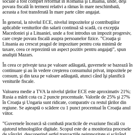
sociale a fost complet reformat în România şi Lituania, unde, deşi
povara fiscală în termeni relativi a rămas în mare neschimbată,
aceasta a fost transferată în mare parte către angajat.
În general, la nivelul ECE, nivelul impozitelor şi contribuţiilor
aplicabile veniturilor din salarii continuă să scadă, cu excepţia
Macedoniei şi a Lituaniei, unde a fost introdus un impozit progresiv,
care creşte povara fiscală asupra persoanelor fizice. ”Croaţia şi
Lituania au crescut pragul de impozitare pentru cota minimă de
taxare, ceea ce reprezintă un aspect pozitiv pentru angajaţi”, spun
analiştii Mazars.
În ceea ce priveşte taxa pe valoare adăugată, guvernele se bazează în
continuare şi au în vedere creşterea consumului privat, impozitele pe
consum, şi din taxa pe valoare adăugată, atunci când îşi planifică
veniturile fiscale.
Valoarea medie a TVA la nivelul ţărilor ECE este aproximativ 21%;
Rusia a mărit cota cu 2 puncte procentuale. Valorile de 25% şi 27%
în Croaţia şi Ungaria sunt ridicate, comparativ cu restul ţărilor din
regiune. Se aşteaptă o scădere cu 1 punct procentual în Croaţia anul
viitor.
”Guvernele încearcă să combată practicile de evaziune fiscală cu
ajutorul tehnologiilor digitale. Scopul este de a monitoriza procesele
de vânzări, descoperind astfel tranzacţiile neimpozitate şi scăzând