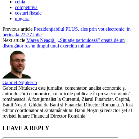
cehia
competitiva
costuri fiscale
ungaria
Previous article
Prezidenţiabilul PLUS, ales prin vot electronic, în
perioada 22-27 iulie
Next article
Marea Neagră | „Situaţie periculoasă” creată de un
distrugător rus în timpul unui exerciţiu militar
Gabriel Nițulescu
Gabriel Nițulescu este jurnalist, comentator, analist economic și
autor de cărți economice, cu articole publicate în presa economică
românească. A fost jurnalist la Curentul, Ziarul Financiar, Capital,
Banii Noștri, Ghidul de Bani și Financial Director Romania. A fost
editor coordonator al săptămânalului Banii Noștri și redactor-șef al
revistei lunare Financial Director România.
LEAVE A REPLY