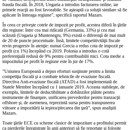
frauda fiscală. În 2018, Ungaria a introdus facturarea online, iar
primele reacţii au fost favorabile. Se aşteaptă ca soluţii similare să fie
aplicate în întreaga regiune”, specifică raportul Mazars.
În ceea ce priveşte cotele de impozit pe profit, acestea diferă în ţările
din regiune: între cea mai ridicată (Germania, 33%) şi cea mai
scăzută (Ungaria şi Muntenegru, 9%) există o diferenţă de mai mult
de 20 de puncte procentuale. Însă, limitele competitivităţii fiscale
revin progresiv în atenţie: numai Grecia a redus cota de impozit pe
profit (cu 1%) începând cu 2019. Polonia a introdus o cotă
preferenţială redusă de 9% pentru contribuabilii mici. Cota medie a
impozitului pe profit în regiune este în jur de 17%.
”Uniunea Europeană a depus eforturi susţinute pentru a limita
competiţia fiscală şi a combate tehnicile de evaziune fiscală.
Directiva Anti-evaziune fiscală (ATAD) a fost implementată de
Statele Membre începând cu 1 ianuarie 2019. Aceasta stabileşte, de
exemplu, limitele de deductibilitate a dobânzilor plătite pentru
instrumente de finanţare, unificarea prevederilor pentru tranzacţii
offshore şi, de asemenea, reprezintă sursa pentru transpunerea
viitoare a impozitării la ieşirea/plecarea din ţară”, spun analiştii
Mazars.
Toate ţările ECE cu scheme clasice de impozitare a profitului permit
ca pierderile înregistrate în anii anteriori să fie reportate şi folosite