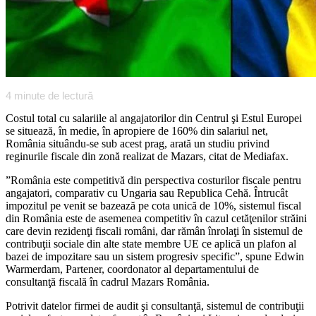
4
minute de lectură
Costul total cu salariile al angajatorilor din Centrul şi Estul Europei
se situează, în medie, în apropiere de 160% din salariul net,
România situându-se sub acest prag, arată un studiu privind
reginurile fiscale din zonă realizat de Mazars, citat de Mediafax.
”România este competitivă din perspectiva costurilor fiscale pentru
angajatori, comparativ cu Ungaria sau Republica Cehă. Întrucât
impozitul pe venit se bazează pe cota unică de 10%, sistemul fiscal
din România este de asemenea competitiv în cazul cetăţenilor străini
care devin rezidenţi fiscali români, dar rămân înrolaţi în sistemul de
contribuţii sociale din alte state membre UE ce aplică un plafon al
bazei de impozitare sau un sistem progresiv specific”, spune Edwin
Warmerdam, Partener, coordonator al departamentului de
consultanţă fiscală în cadrul Mazars România.
Potrivit datelor firmei de audit şi consultanţă, sistemul de contribuţii