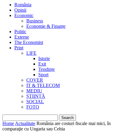
România
Opinii
Economic
Business
Economie & Finanțe
Politic
Externe
The Economist
Print
LIFE
Istorie
Exit
Tendințe
Sport
COVER
IT & TELECOM
MEDIU
ȘTIINȚĂ
SOCIAL
FOTO
Home
Actualitate
România are costuri fiscale mai mici, în
comparaţie cu Ungaria sau Cehia