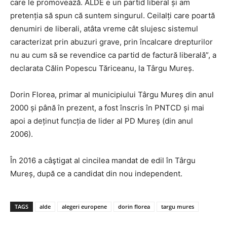
care le promovează. ALDE e un partid liberal și am
pretenția să spun că suntem singurul. Ceilalți care poartă
denumiri de liberali, atâta vreme cât slujesc sistemul
caracterizat prin abuzuri grave, prin încalcare drepturilor
nu au cum să se revendice ca partid de factură liberală”, a
declarata Călin Popescu Tăriceanu, la Târgu Mureș.
Dorin Florea, primar al municipiului Târgu Mureș din anul
2000 și până în prezent, a fost înscris în PNTCD și mai
apoi a deținut funcția de lider al PD Mureș (din anul
2006).
În 2016 a câştigat al cincilea mandat de edil în Târgu
Mureș, după ce a candidat din nou independent.
TAGS
alde
alegeri europene
dorin florea
targu mures