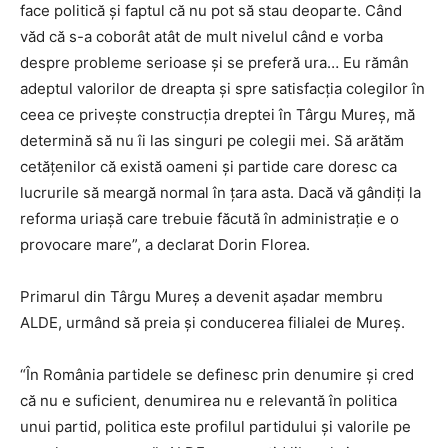
face politică și faptul că nu pot să stau deoparte. Când
văd că s-a coborât atât de mult nivelul când e vorba
despre probleme serioase și se preferă ura… Eu rămân
adeptul valorilor de dreapta și spre satisfacția colegilor în
ceea ce privește construcția dreptei în Târgu Mureș, mă
determină să nu îi las singuri pe colegii mei. Să arătăm
cetățenilor că există oameni și partide care doresc ca
lucrurile să meargă normal în țara asta. Dacă vă gândiți la
reforma uriașă care trebuie făcută în administrație e o
provocare mare”, a declarat Dorin Florea.
Primarul din Târgu Mureș a devenit așadar membru
ALDE, urmând să preia și conducerea filialei de Mureș.
“În România partidele se definesc prin denumire și cred
că nu e suficient, denumirea nu e relevantă în politica
unui partid, politica este profilul partidului și valorile pe