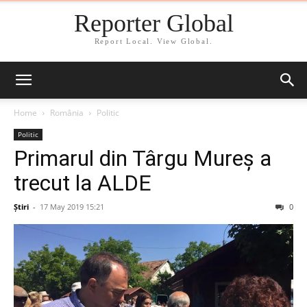
Reporter Global
Report Local. View Global.
Home
România
Politic
Politic
Primarul din Târgu Mureș a
trecut la ALDE
Știri
-
17 May 2019 15:21
0