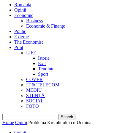
România
Opinii
Economic
Business
Economie & Finanțe
Politic
Externe
The Economist
Print
LIFE
Istorie
Exit
Tendințe
Sport
COVER
IT & TELECOM
MEDIU
ȘTIINȚĂ
SOCIAL
FOTO
Home
Opinii
Problema Kremlinului cu Ucraina
Opinii