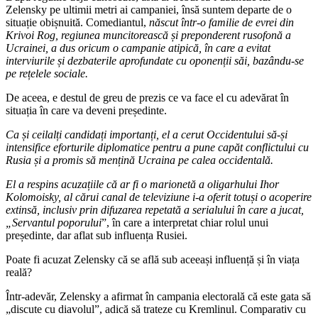
Zelensky pe ultimii metri ai campaniei, însă suntem departe de o
situație obișnuită. Comediantul,
născut într-o familie de evrei din
Krivoi Rog, regiunea muncitorească și preponderent rusofonă a
Ucrainei, a dus oricum o campanie atipică, în care a evitat
interviurile și dezbaterile aprofundate cu oponenții săi, bazându-se
pe rețelele sociale.
De aceea, e destul de greu de prezis ce va face el cu adevărat în
situația în care va deveni președinte.
Ca și ceilalți candidați importanți, el a cerut Occidentului să-și
intensifice eforturile diplomatice pentru a pune capăt conflictului cu
Rusia și a promis să mențină Ucraina pe calea occidentală.
El a respins acuzațiile că ar fi o marionetă a oligarhului Ihor
Kolomoisky, al cărui canal de televiziune i-a oferit totuși o acoperire
extinsă, inclusiv prin difuzarea repetată a serialului în care a jucat,
„Servantul poporului
”, în care a interpretat chiar rolul unui
președinte, dar aflat sub influența Rusiei.
Poate fi acuzat Zelensky că se află sub aceeași influență și în viața
reală?
Într-adevăr, Zelensky a afirmat în campania electorală că este gata să
„discute cu diavolul”, adică să trateze cu Kremlinul. Comparativ cu