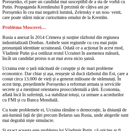
Poroșenko, el pare un candidat mai susceptibil de a sta de vorbă cu
Putin. Propaganda Kremlinului îl prezintă de câțiva ani pe
Poroșenko în cea mai negativă lumină, Zelensky e un nou- venit,
care poate stârni măcar curiozitatea omului de la Kremlin.
Problema Moscovei…
Rusia a anexat în 2014 Crimeea și susține războiul din regiunea
industrializată Donbas. Ambele sunt regiunile cu cea mai puțin
pronunțată identitate ucraineană. Odată ce a acționat în acest mod,
Vladimir Putin și-a ostilizat restul Ucrainei în asemenea măsură,
încât un candidat prorus n-ar mai avea nicio șansă.
Ucraina este o țară măcinată de corupție și de mari probleme
economice. Dar chiar și așa, reușește să ducă războiul din Est, care a
costat circa 13.000 de vieți și a generat milioane de strămutați. În
acest timp, președintele Poroșenko a reformat armata și serviciile
secrete și a menținut orientarea prooccidentală a țării. Economia,
aflată încă în suferință, s-a stabilizat totuși, ca urmare a acordurilor
cu FMI și cu Banca Mondială.
Cu toate problemele ei, Ucraina rămâne o democrație, la distanță de
ani-lumină față de țări precum Belarus sau Rusia, unde alegerile sunt
mai degrabă niște simulacre.
Și exact aceasta este problema lui Vladimir Putin, că oricine ar fi