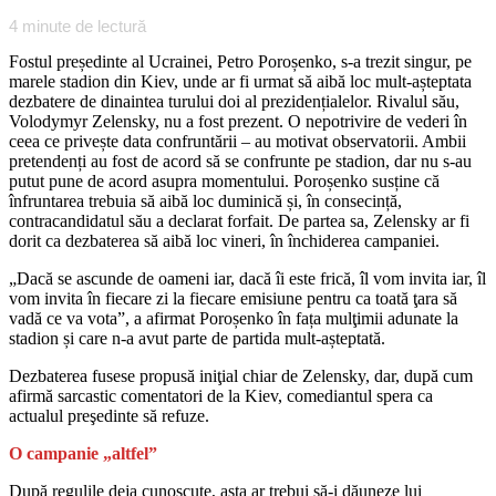
4
minute de lectură
Fostul președinte al Ucrainei, Petro Poroșenko, s-a trezit singur, pe
marele stadion din Kiev, unde ar fi urmat să aibă loc mult-așteptata
dezbatere de dinaintea turului doi al prezidențialelor. Rivalul său,
Volodymyr Zelensky, nu a fost prezent. O nepotrivire de vederi în
ceea ce privește data confruntării – au motivat observatorii. Ambii
pretendenți au fost de acord să se confrunte pe stadion, dar nu s-au
putut pune de acord asupra momentului. Poroșenko susține că
înfruntarea trebuia să aibă loc duminică și, în consecință,
contracandidatul său a declarat forfait. De partea sa, Zelensky ar fi
dorit ca dezbaterea să aibă loc vineri, în închiderea campaniei.
„Dacă se ascunde de oameni iar, dacă îi este frică, îl vom invita iar, îl
vom invita în fiecare zi la fiecare emisiune pentru ca toată ţara să
vadă ce va vota”, a afirmat Poroșenko în fața mulţimii adunate la
stadion și care n-a avut parte de partida mult-așteptată.
Dezbaterea fusese propusă iniţial chiar de Zelensky, dar, după cum
afirmă sarcastic comentatori de la Kiev, comediantul spera ca
actualul preşedinte să refuze.
O campanie „altfel”
După regulile deja cunoscute, asta ar trebui să-i dăuneze lui