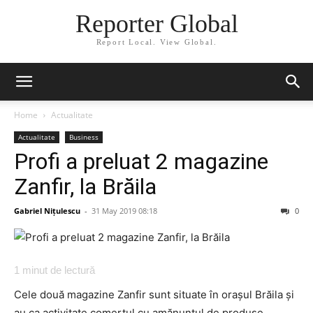
Reporter Global
Report Local. View Global.
Home
Actualitate
Actualitate
Business
Profi a preluat 2 magazine
Zanfir, la Brăila
Gabriel Nițulescu
-
31 May 2019 08:18
0
1
minut de lectură
Cele două magazine Zanfir sunt situate în orașul Brăila și
au ca activitate comerțul cu amănuntul de produse