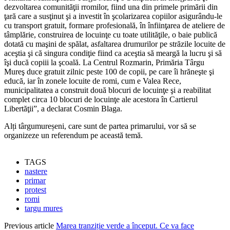
dezvoltarea comunităţii rromilor, fiind una din primele primării din
ţară care a susţinut şi a investit în şcolarizarea copiilor asigurându-le
cu transport gratuit, formare profesională, în înfiinţarea de ateliere de
tâmplărie, construirea de locuinţe cu toate utilităţile, o baie publică
dotată cu maşini de spălat, asfaltarea drumurilor pe străzile locuite de
aceştia şi că singura condiţie fiind ca aceştia să meargă la lucru şi să
îşi ducă copiii la şcoală. La Centrul Rozmarin, Primăria Târgu
Mureş duce gratuit zilnic peste 100 de copii, pe care îi hrăneşte şi
educă, iar în zonele locuite de romi, cum e Valea Rece,
municipalitatea a construit două blocuri de locuinţe şi a reabilitat
complet circa 10 blocuri de locuinţe ale acestora în Cartierul
Libertăţii”, a declarat Cosmin Blaga.
Alți târgumureșeni, care sunt de partea primarului, vor să se
organizeze un referendum pe această temă.
TAGS
nastere
primar
protest
romi
targu mures
Previous article
Marea tranziție verde a început. Ce va face