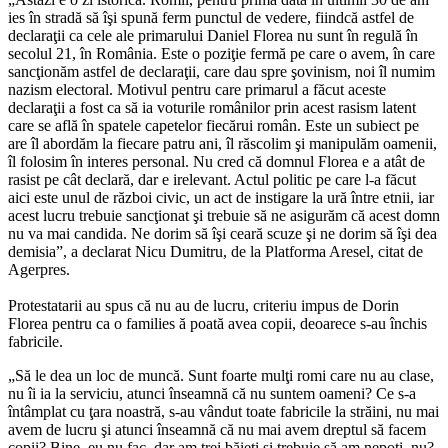
ies în stradă să îşi spună ferm punctul de vedere, fiindcă astfel de
declaraţii ca cele ale primarului Daniel Florea nu sunt în regulă în
secolul 21, în România. Este o poziţie fermă pe care o avem, în care
sancţionăm astfel de declaraţii, care dau spre şovinism, noi îl numim
nazism electoral. Motivul pentru care primarul a făcut aceste
declaraţii a fost ca să ia voturile românilor prin acest rasism latent
care se află în spatele capetelor fiecărui român. Este un subiect pe
are îl abordăm la fiecare patru ani, îl răscolim şi manipulăm oamenii,
îl folosim în interes personal. Nu cred că domnul Florea e a atât de
rasist pe cât declară, dar e irelevant. Actul politic pe care l-a făcut
aici este unul de război civic, un act de instigare la ură între etnii, iar
acest lucru trebuie sancţionat şi trebuie să ne asigurăm că acest domn
nu va mai candida. Ne dorim să îşi ceară scuze şi ne dorim să îşi dea
demisia”, a declarat Nicu Dumitru, de la Platforma Aresel, citat de
Agerpres.
Protestatarii au spus că nu au de lucru, criteriu impus de Dorin
Florea pentru ca o families ă poată avea copii, deoarece s-au închis
fabricile.
„Să le dea un loc de muncă. Sunt foarte mulţi romi care nu au clase,
nu îi ia la serviciu, atunci înseamnă că nu suntem oameni? Ce s-a
întâmplat cu ţara noastră, s-au vândut toate fabricile la străini, nu mai
avem de lucru şi atunci înseamnă că nu mai avem dreptul să facem
copii? Bine, eu nu fac, dar am trei băieţi şi trebuie să am nepoţi, nu?