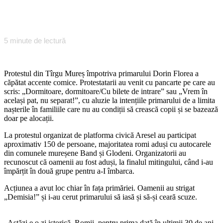
5
minute de lectură
Protestul din Tîrgu Mureș împotriva primarului Dorin Florea a
căpătat accente comice. Protestatarii au venit cu pancarte pe care au
scris: „Dormitoare, dormitoare/Cu bilete de intrare” sau „Vrem în
același pat, nu separat!”, cu aluzie la intențiile primarului de a limita
nașterile în familiile care nu au condiții să crească copii și se bazează
doar pe alocații.
La protestul organizat de platforma civică Aresel au participat
aproximativ 150 de persoane, majoritatea romi aduși cu autocarele
din comunele mureșene Band și Glodeni. Organizatorii au
recunoscut că oamenii au fost aduși, la finalul mitingului, când i-au
împărțit în două grupe pentru a-I îmbarca.
Acțiunea a avut loc chiar în fața primăriei. Oamenii au strigat
„Demisia!” și i-au cerut primarului să iasă și să-și ceară scuze.
„Astăzi e o zi istorică. Romii, pentru prima dată în ultimii 30 de ani