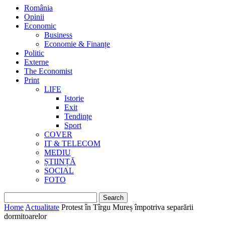
România
Opinii
Economic
Business
Economie & Finanțe
Politic
Externe
The Economist
Print
LIFE
Istorie
Exit
Tendințe
Sport
COVER
IT & TELECOM
MEDIU
ȘTIINȚĂ
SOCIAL
FOTO
Home
Actualitate
Protest în Tîrgu Mureș împotriva separării
dormitoarelor