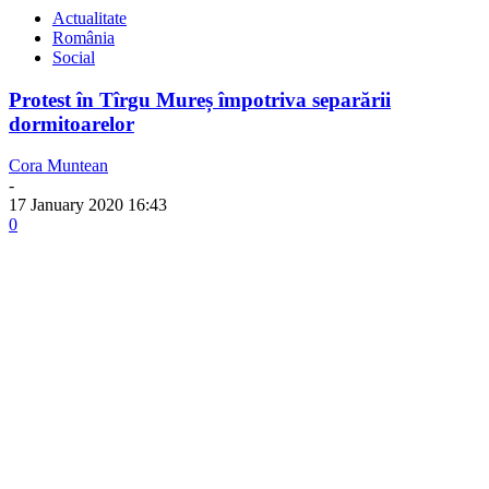
Actualitate
România
Social
Protest în Tîrgu Mureș împotriva separării
dormitoarelor
Cora Muntean
-
17 January 2020 16:43
0