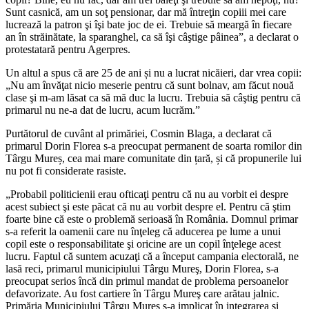
Sunt casnică, am un soţ pensionar, dar mă întreţin copiii mei care
lucrează la patron şi îşi bate joc de ei. Trebuie să meargă în fiecare
an în străinătate, la sparanghel, ca să îşi câştige pâinea”, a declarat o
protestatară pentru Agerpres.
Un altul a spus că are 25 de ani și nu a lucrat nicăieri, dar vrea copii:
„Nu am învăţat nicio meserie pentru că sunt bolnav, am făcut nouă
clase şi m-am lăsat ca să mă duc la lucru. Trebuia să câştig pentru că
primarul nu ne-a dat de lucru, acum lucrăm.”
Purtătorul de cuvânt al primăriei, Cosmin Blaga, a declarat că
primarul Dorin Florea s-a preocupat permanent de soarta romilor din
Târgu Mureș, cea mai mare comunitate din țară, și că propunerile lui
nu pot fi considerate rasiste.
„Probabil politicienii erau ofticaţi pentru că nu au vorbit ei despre
acest subiect şi este păcat că nu au vorbit despre el. Pentru că ştim
foarte bine că este o problemă serioasă în România. Domnul primar
s-a referit la oamenii care nu înţeleg că aducerea pe lume a unui
copil este o responsabilitate şi oricine are un copil înţelege acest
lucru. Faptul că suntem acuzaţi că a început campania electorală, ne
lasă reci, primarul municipiului Târgu Mureş, Dorin Florea, s-a
preocupat serios încă din primul mandat de problema persoanelor
defavorizate. Au fost cartiere în Târgu Mureş care arătau jalnic.
Primăria Municipiului Târgu Mureş s-a implicat în integrarea şi