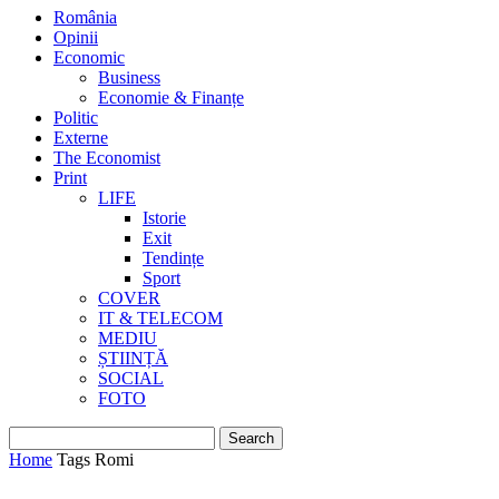
România
Opinii
Economic
Business
Economie & Finanțe
Politic
Externe
The Economist
Print
LIFE
Istorie
Exit
Tendințe
Sport
COVER
IT & TELECOM
MEDIU
ȘTIINȚĂ
SOCIAL
FOTO
Home
Tags
Romi