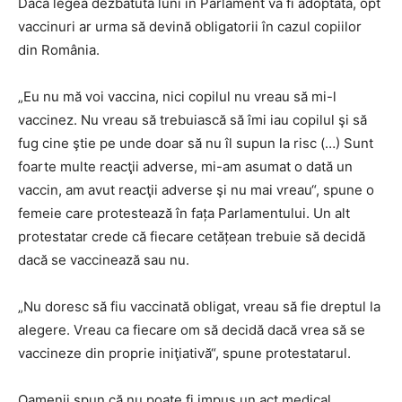
Dacă legea dezbătută luni în Parlament va fi adoptată, opt
vaccinuri ar urma să devină obligatorii în cazul copiilor
din România.
„Eu nu mă voi vaccina, nici copilul nu vreau să mi-l
vaccinez. Nu vreau să trebuiască să îmi iau copilul şi să
fug cine ştie pe unde doar să nu îl supun la risc (…) Sunt
foarte multe reacţii adverse, mi-am asumat o dată un
vaccin, am avut reacţii adverse şi nu mai vreau“, spune o
femeie care protestează în fața Parlamentului. Un alt
protestatar crede că fiecare cetățean trebuie să decidă
dacă se vaccinează sau nu.
„Nu doresc să fiu vaccinată obligat, vreau să fie dreptul la
alegere. Vreau ca fiecare om să decidă dacă vrea să se
vaccineze din proprie iniţiativă“, spune protestatarul.
Oamenii spun că nu poate fi impus un act medical.