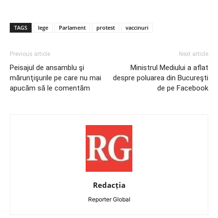
TAGS
lege
Parlament
protest
vaccinuri
Previous article
Next article
Peisajul de ansamblu şi
Ministrul Mediului a aflat
mărunţişurile pe care nu mai
despre poluarea din Bucureşti
apucăm să le comentăm
de pe Facebook
Redacția
Reporter Global