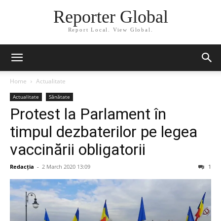
Reporter Global
Report Local. View Global.
Home
Actualitate
Actualitate
Sănătate
Protest la Parlament în
timpul dezbaterilor pe legea
vaccinării obligatorii
Redacția
-
2 March 2020 13:09
1