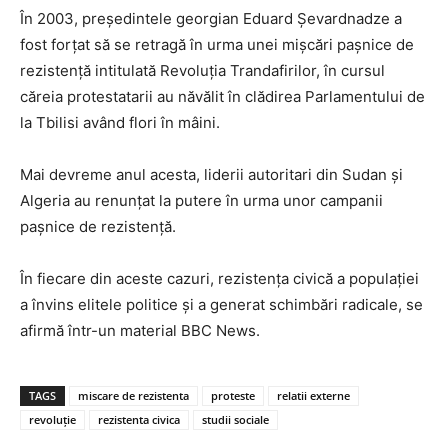
În 2003, președintele georgian Eduard Șevardnadze a
fost forțat să se retragă în urma unei mișcări pașnice de
rezistență intitulată Revoluția Trandafirilor, în cursul
căreia protestatarii au năvălit în clădirea Parlamentului de
la Tbilisi având flori în mâini.
Mai devreme anul acesta, liderii autoritari din Sudan și
Algeria au renunțat la putere în urma unor campanii
pașnice de rezistență.
În fiecare din aceste cazuri, rezistența civică a populației
a învins elitele politice și a generat schimbări radicale, se
afirmă într-un material BBC News.
TAGS
miscare de rezistenta
proteste
relatii externe
revoluție
rezistenta civica
studii sociale