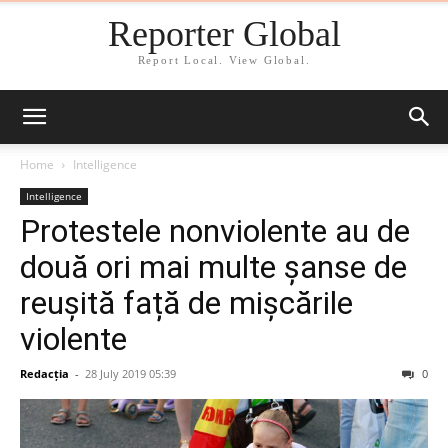
Reporter Global
Report Local. View Global.
Home
Intelligence
Intelligence
Protestele nonviolente au de
două ori mai multe șanse de
reușită față de mișcările
violente
Redacția
-
28 July 2019 05:39
0