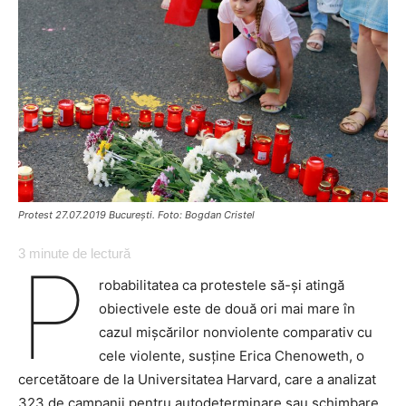
Protest 27.07.2019 București. Foto: Bogdan Cristel
3
minute de lectură
P
robabilitatea ca protestele să-și atingă
obiectivele este de două ori mai mare în
cazul mișcărilor nonviolente comparativ cu
cele violente, susține Erica Chenoweth, o
cercetătoare de la Universitatea Harvard, care a analizat
323 de campanii pentru autodeterminare sau schimbare