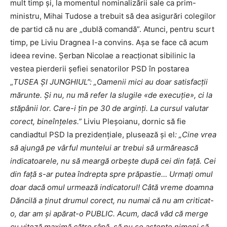
mult timp și, la momentul nominalizării sale ca prim-
ministru, Mihai Tudose a trebuit să dea asigurări colegilor
de partid că nu are „dublă comandă”. Atunci, pentru scurt
timp, pe Liviu Dragnea l-a convins. Așa se face că acum
ideea revine. Șerban Nicolae a reacționat sibilinic la
vestea pierderii șefiei senatorilor PSD în postarea
„
TUSEA ȘI JUNGHIUL”:
„Oamenii mici au doar satisfacții
mărunte. Și nu, nu mă refer la slugile «de execuție», ci la
stăpânii lor. Care-i țin pe 30 de arginți. La cursul valutar
corect, bineînțeles.”
Liviu Pleșoianu, dornic să fie
candiadtul PSD la prezidențiale, plusează și el
: „Cine vrea
să ajungă pe vârful muntelui ar trebui să urmărească
indicatoarele, nu să meargă orbește după cei din față. Cei
din față s-ar putea îndrepta spre prăpastie… Urmați omul
doar dacă omul urmează indicatorul! Câtă vreme doamna
Dăncilă a ținut drumul corect, nu numai că nu am criticat-
o, dar am și apărat-o PUBLIC. Acum, dacă văd că merge
cu viteză maximă către râpă, să nu se aștepte nimeni să