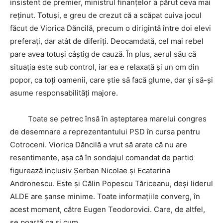
insistent de premier, ministrul finanțelor a părut ceva mai
reținut. Totuși, e greu de crezut că a scăpat cuiva jocul
făcut de Viorica Dăncilă, precum o dirigintă între doi elevi
preferați, dar atât de diferiți. Deocamdată, cel mai rebel
pare avea totuși câștig de cauză. În plus, aerul său că
situația este sub control, iar ea e relaxată și un om din
popor, ca toți oamenii, care știe să facă glume, dar și să-și
asume responsabilități majore.
Toate se petrec însă în așteptarea marelui congres
de desemnare a reprezentantului PSD în cursa pentru
Cotroceni. Viorica Dăncilă a vrut să arate că nu are
resentimente, așa că în sondajul comandat de partid
figurează inclusiv Șerban Nicolae și Ecaterina
Andronescu. Este și Călin Popescu Tăriceanu, deși liderul
ALDE are șanse minime. Toate informațiile converg, în
acest moment, către Eugen Teodorovici. Care, de altfel,
se poartă ca și cum…