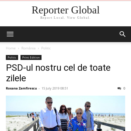
Reporter Global
Report Local. View Global.
Home
România
Politic
Politic
Print Edition
PSD-ul nostru cel de toate
zilele
Roxana Zamfirescu
-
15 July 2019 08:51
0