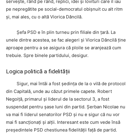
servește, rând pe rând, replici, idei și lovituri care îl iau
pe nepregătite pe social-democratul obișnuit cu alt ritm
și, mai ales, cu o altă Viorica Dăncilă.
Șefa PSD e în plin turneu prin filiale din țară. La
unele dintre acestea, se fac alegeri și Viorica Dăncilă ține
aproape pentru a se asigura că ploile se aranjează cum
trebuie. Spre binele partidului, desigur.
Logica politică a fidelității
Sigur, mai întâi a fost ședința de la o vilă de protocol
din Capitală, unde au căzut primele capete. Robert
Negoiță, primarul și liderul de la sectorul 3, a fost
suspendat pentru șase luni din partid. Șerban Nicolae nu
va mai fi liderul senatorilor PSD și nu e sigur că nu vor
mai fi sancționați și alții. Interesant este cum vede însă
președintele PSD chestiunea fidelității față de partid.