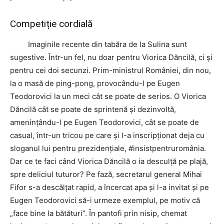
Competiție cordială
Imaginile recente din tabăra de la Sulina sunt
sugestive. Într-un fel, nu doar pentru Viorica Dăncilă, ci și
pentru cei doi secunzi. Prim-ministrul României, din nou,
la o masă de ping-pong, provocându-l pe Eugen
Teodorovici la un meci cât se poate de serios. O Viorica
Dăncilă cât se poate de sprintenă și dezinvoltă,
amenințându-l pe Eugen Teodorovici, cât se poate de
casual, într-un tricou pe care și l-a inscripționat deja cu
sloganul lui pentru prezidențiale, #insistpentruromânia.
Dar ce te faci când Viorica Dăncilă o ia desculță pe plajă,
spre deliciul tuturor? Pe fază, secretarul general Mihai
Fifor s-a descălțat rapid, a încercat apa și l-a invitat și pe
Eugen Teodorovici să-i urmeze exemplul, pe motiv că
„face bine la bătături”. În pantofi prin nisip, chemat