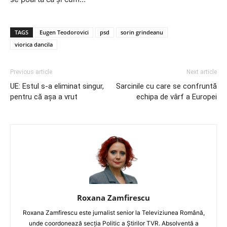
TAGS
Eugen Teodorovici
psd
sorin grindeanu
viorica dancila
Previous article
Next article
UE: Estul s-a eliminat singur,
Sarcinile cu care se confruntă
pentru că așa a vrut
echipa de vârf a Europei
Roxana Zamfirescu
Roxana Zamfirescu este jurnalist senior la Televiziunea Română,
unde coordonează secția Politic a Știrilor TVR. Absolventă a