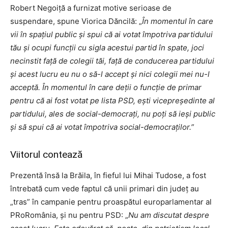
Robert Negoiță a furnizat motive serioase de
suspendare, spune Viorica Dăncilă: „
În momentul în care
vii în spațiul public și spui că ai votat împotriva partidului
tău și ocupi funcții cu sigla acestui partid în spate, joci
necinstit față de colegii tăi, față de conducerea partidului
și acest lucru eu nu o să-l accept și nici colegii mei nu-l
acceptă. În momentul în care deții o funcție de primar
pentru că ai fost votat pe lista PSD, ești vicepreședinte al
partidului, ales de social-democrați, nu poți să ieși public
și să spui că ai votat împotriva social-democraților.”
Viitorul contează
Prezentă însă la Brăila, în fieful lui Mihai Tudose, a fost
întrebată cum vede faptul că unii primari din județ au
„tras” în campanie pentru proaspătul europarlamentar al
PRoRomânia, și nu pentru PSD: „
Nu am discutat despre