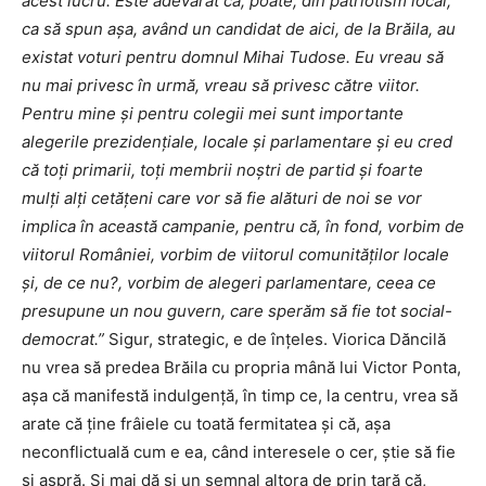
acest lucru. Este adevărat că, poate, din patriotism local,
ca să spun așa, având un candidat de aici, de la Brăila, au
existat voturi pentru domnul Mihai Tudose. Eu vreau să
nu mai privesc în urmă, vreau să privesc către viitor.
Pentru mine și pentru colegii mei sunt importante
alegerile prezidențiale, locale și parlamentare și eu cred
că toți primarii, toți membrii noștri de partid și foarte
mulți alți cetățeni care vor să fie alături de noi se vor
implica în această campanie, pentru că, în fond, vorbim de
viitorul României, vorbim de viitorul comunităților locale
și, de ce nu?, vorbim de alegeri parlamentare, ceea ce
presupune un nou guvern, care sperăm să fie tot social-
democrat.”
Sigur, strategic, e de înțeles. Viorica Dăncilă
nu vrea să predea Brăila cu propria mână lui Victor Ponta,
așa că manifestă indulgență, în timp ce, la centru, vrea să
arate că ține frâiele cu toată fermitatea și că, așa
neconflictuală cum e ea, când interesele o cer, știe să fie
și aspră. Și mai dă și un semnal altora de prin țară că,