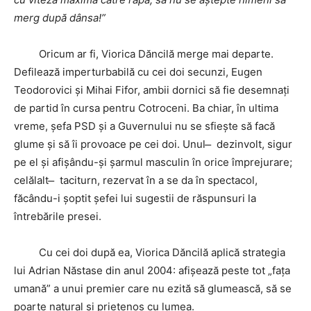
merg după dânsa!”
Oricum ar fi, Viorica Dăncilă merge mai departe.
Defilează imperturbabilă cu cei doi secunzi, Eugen
Teodorovici și Mihai Fifor, ambii dornici să fie desemnați
de partid în cursa pentru Cotroceni. Ba chiar, în ultima
vreme, șefa PSD și a Guvernului nu se sfiește să facă
glume și să îi provoace pe cei doi. Unul ̶ dezinvolt, sigur
pe el și afișându-și șarmul masculin în orice împrejurare;
celălalt ̶ taciturn, rezervat în a se da în spectacol,
făcându-i șoptit șefei lui sugestii de răspunsuri la
întrebările presei.
Cu cei doi după ea, Viorica Dăncilă aplică strategia
lui Adrian Năstase din anul 2004: afișează peste tot „fața
umană” a unui premier care nu ezită să glumească, să se
poarte natural și prietenos cu lumea.