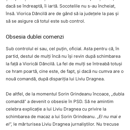
dacă se îndreaptă, îi iartă. Socotelile nu s-au încheiat,
însă. Viorica Dăncilă are de gând să ia județele la pas și
să se asigure că totul este sub control.
Obsesia dublei comenzi
Sub controlul ei sau, cel puțin, oficial. Asta pentru că, în
partid, destul de mulți încă nu își revin după schimbarea
la față a Vioricăi Dăncilă. La fel de mulți se întreabă totuși
ce hram poartă, cine este, de fapt, și dacă nu cumva are o
nouă comandă, după dispariția lui Liviu Dragnea.
De altfel, de la momentul Sorin Grindeanu încoace, „dubla
comandă” a devenit o obsesie în PSD. Să ne amintim
celebra explicație a lui Liviu Dragnea cu privire la
schimbarea de macaz a lui Sorin Grindeanu. „
El nu mai e
el”,
le mărturisea Liviu Dragnea jurnaliștilor. Nu trecuse