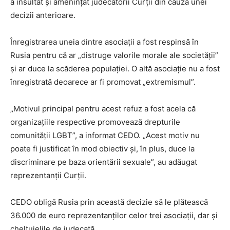
a insultat și amenințat judecătorii Curții din cauza unei
decizii anterioare.
Înregistrarea uneia dintre asociații a fost respinsă în
Rusia pentru că ar „distruge valorile morale ale societății”
și ar duce la scăderea populației. O altă asociație nu a fost
înregistrată deoarece ar fi promovat „extremismul”.
„Motivul principal pentru acest refuz a fost acela că
organizațiile respective promovează drepturile
comunității LGBT”, a informat CEDO. „Acest motiv nu
poate fi justificat în mod obiectiv și, în plus, duce la
discriminare pe baza orientării sexuale”, au adăugat
reprezentanții Curții.
CEDO obligă Rusia prin această decizie să le plătească
36.000 de euro reprezentanților celor trei asociații, dar și
cheltuielile de judecată.