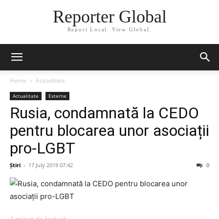
Reporter Global
Report Local. View Global.
Home
Actualitate
Actualitate
Externe
Rusia, condamnată la CEDO
pentru blocarea unor asociații
pro-LGBT
Știri
-
17 July 2019 07:42
0