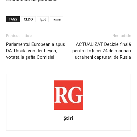
TAGS
CEDO
lgbt
rusia
Previous article
Next article
Parlamentul European a spus
ACTUALIZAT Decizie finală
DA. Ursula von der Leyen,
pentru toți cei 24 de marinari
votată la șefia Comisiei
ucraineni capturați de Rusia
Știri