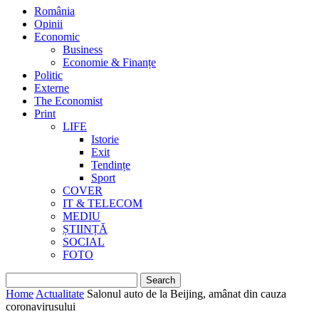
România
Opinii
Economic
Business
Economie & Finanțe
Politic
Externe
The Economist
Print
LIFE
Istorie
Exit
Tendințe
Sport
COVER
IT & TELECOM
MEDIU
ȘTIINȚĂ
SOCIAL
FOTO
Home
Actualitate
Salonul auto de la Beijing, amânat din cauza
coronavirusului