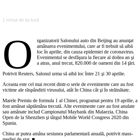
1
minut de lectură
O
rganizatorii Salonului auto din Beijing au anunţat
amânarea evenimentului, care ar fi trebuit să aibă
loc în aprilie, din cauza epidemiei de coronavirus.
Evenimentul se desfăşura la fiecare al doilea an şi
a atras, anul trecut, 820.000 de oameni din 14 ţări.
Potrivit Reuters, Salonul urma să aibă loc între 21 şi 30 aprilie.
Aceasta este cel mai recent dintr-o serie de evenimente care au fost
victime ale răspândirii virusului, atât în ​​China cât şi în străinătate.
Marele Premiu de formula 1 al Chinei, programat pentru 19 aprilie, a
fost amânat săptămâna trecută. Alte evenimente care au fost anulate
sau amânate includ Campionatul Maybank din Malaezia, China
Open de la Shenzhen şi târgul Mobile World Congress 2020 din
Spania.
China ar putea amâna sesiunea parlamentară anuală, potrivit mass-
mediei de stat. ■