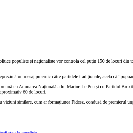
politice populiste și naționaliste vor controla cel puțin 150 de locuri di
reprezintă un mesaj puternic către partidele tradiționale, acela că “popo
preună cu Adunarea Națională a lui Marine Le Pen și cu Partidul Brexit al
 aproximativ 60 de locuri.
de cu viziuni similare, cum ar formațiunea Fidesz, condusă de premierul u
torii stau la pușcărie