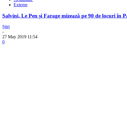
Externe
Salvini, Le Pen și Farage mizează pe 90 de locuri în
Știri
-
27 May 2019 11:54
0