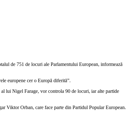
n totalul de 751 de locuri ale Parlamentului European, informează
arele europene cer o Europă diferită”.
 lui Nigel Farage, vor controla 90 de locuri, iar alte partide
ngar Viktor Orban, care face parte din Partidul Popular European.