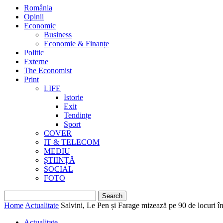
România
Opinii
Economic
Business
Economie & Finanțe
Politic
Externe
The Economist
Print
LIFE
Istorie
Exit
Tendințe
Sport
COVER
IT & TELECOM
MEDIU
ȘTIINȚĂ
SOCIAL
FOTO
Home
Actualitate
Salvini, Le Pen și Farage mizează pe 90 de locuri 
Actualitate