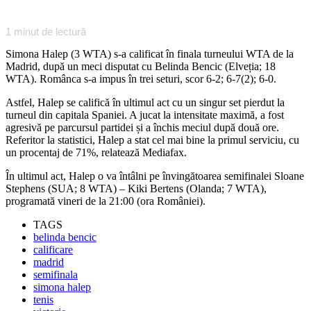
1
minut de lectură
Simona Halep (3 WTA) s-a calificat în finala turneului WTA de la
Madrid, după un meci disputat cu Belinda Bencic (Elveția; 18
WTA). Românca s-a impus în trei seturi, scor 6-2; 6-7(2); 6-0.
Astfel, Halep se califică în ultimul act cu un singur set pierdut la
turneul din capitala Spaniei. A jucat la intensitate maximă, a fost
agresivă pe parcursul partidei și a închis meciul după două ore.
Referitor la statistici, Halep a stat cel mai bine la primul serviciu, cu
un procentaj de 71%, relatează Mediafax.
În ultimul act, Halep o va întâlni pe învingătoarea semifinalei Sloane
Stephens (SUA; 8 WTA) – Kiki Bertens (Olanda; 7 WTA),
programată vineri de la 21:00 (ora României).
TAGS
belinda bencic
calificare
madrid
semifinala
simona halep
tenis