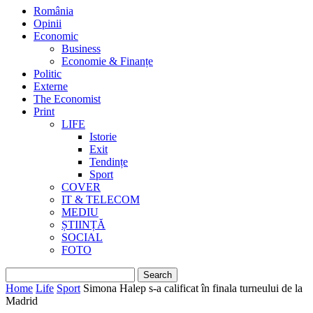
România
Opinii
Economic
Business
Economie & Finanțe
Politic
Externe
The Economist
Print
LIFE
Istorie
Exit
Tendințe
Sport
COVER
IT & TELECOM
MEDIU
ȘTIINȚĂ
SOCIAL
FOTO
Home
Life
Sport
Simona Halep s-a calificat în finala turneului de la
Madrid