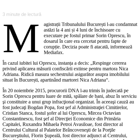
3
minute de lectură
M
agistrații Tribunalului București l-au condamnat
astăzi la 4 ani și 4 luni de închisoare cu
executare pe fostul primar Sorin Oprescu, în
dosarul în care era cercetat pentru fapte de
corupție. Decizia poate fi atacată, informează
Mediafax.
În cazul iubitei lui Oprescu, instanța a decis: „Respinge cererea
privind aplicarea măsurii confiscării extinse pentru martora Nica
Adriana. Ridică masura sechestrului asigurător asupra imobilului
situat în București, apartinând martorei Nica Adriana“.
În 20 noiembrie 2015, procurorii DNA l-au trimis în judecată pe
Sorin Oprescu pentru luare de mită, spălare de bani, abuz în serviciu
şi constituire a unui grup infracţional organizat. În aceeaşi cauză au
fost judecaţi Bogdan Popa, fost şef al Administraţiei Cimitirelor,
Cristian Stanca, fostul şofer al lui Oprescu, Mircea Octavian
Constantinescu, fost şef al Direcţiei Economice din Primăria
Capitalei, Ruxandra Mihaela Petroi Avasiloae, fost director al
Centrului Cultural al Palatelor Brâncoveneşti de la Porţile
Bucureştiului, Florin Şupeală, fost director adjunct al Centrului,