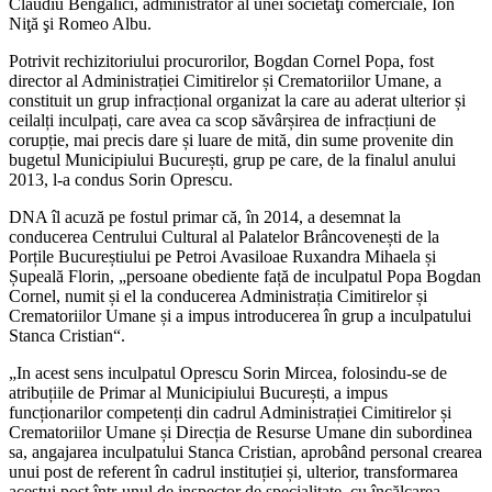
Claudiu Bengalici, administrator al unei societăţi comerciale, Ion
Niţă şi Romeo Albu.
Potrivit rechizitoriului procurorilor, Bogdan Cornel Popa, fost
director al Administrației Cimitirelor și Crematoriilor Umane, a
constituit un grup infracțional organizat la care au aderat ulterior și
ceilalți inculpați, care avea ca scop săvârșirea de infracțiuni de
corupție, mai precis dare și luare de mită, din sume provenite din
bugetul Municipiului București, grup pe care, de la finalul anului
2013, l-a condus Sorin Oprescu.
DNA îl acuză pe fostul primar că, în 2014, a desemnat la
conducerea Centrului Cultural al Palatelor Brâncovenești de la
Porțile Bucureștiului pe Petroi Avasiloae Ruxandra Mihaela și
Șupeală Florin, „persoane obediente față de inculpatul Popa Bogdan
Cornel, numit și el la conducerea Administrația Cimitirelor și
Crematoriilor Umane și a impus introducerea în grup a inculpatului
Stanca Cristian“.
„In acest sens inculpatul Oprescu Sorin Mircea, folosindu-se de
atribuțiile de Primar al Municipiului București, a impus
funcționarilor competenți din cadrul Administrației Cimitirelor și
Crematoriilor Umane și Direcția de Resurse Umane din subordinea
sa, angajarea inculpatului Stanca Cristian, aprobând personal crearea
unui post de referent în cadrul instituției și, ulterior, transformarea
acestui post într-unul de inspector de specialitate, cu încălcarea