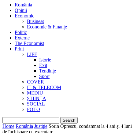
România
Opinii
Economic
Business
Economie & Finanțe
Politic
Externe
The Economist
Print
LIFE
Istorie
Exit
Tendințe
Sport
COVER
IT & TELECOM
MEDIU
ȘTIINȚĂ
SOCIAL
FOTO
Home
România
Justiție
Sorin Oprescu, condamnat la 4 ani și 4 luni
de închisoare cu executare