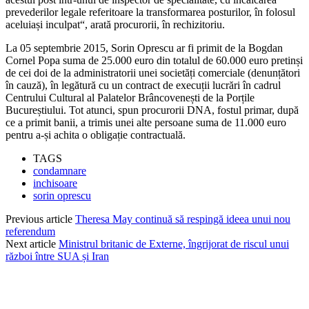
prevederilor legale referitoare la transformarea posturilor, în folosul
aceluiași inculpat“, arată procurorii, în rechizitoriu.
La 05 septembrie 2015, Sorin Oprescu ar fi primit de la Bogdan
Cornel Popa suma de 25.000 euro din totalul de 60.000 euro pretinși
de cei doi de la administratorii unei societăți comerciale (denunțători
în cauză), în legătură cu un contract de execuții lucrări în cadrul
Centrului Cultural al Palatelor Brâncovenești de la Porțile
Bucureștiului. Tot atunci, spun procurorii DNA, fostul primar, după
ce a primit banii, a trimis unei alte persoane suma de 11.000 euro
pentru a-și achita o obligație contractuală.
TAGS
condamnare
inchisoare
sorin oprescu
Previous article
Theresa May continuă să respingă ideea unui nou
referendum
Next article
Ministrul britanic de Externe, îngrijorat de riscul unui
război între SUA și Iran