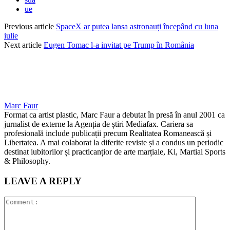
ue
Previous article
SpaceX ar putea lansa astronauți începând cu luna
iulie
Next article
Eugen Tomac l-a invitat pe Trump în România
Marc Faur
Format ca artist plastic, Marc Faur a debutat în presă în anul 2001 ca
jurnalist de externe la Agenția de știri Mediafax. Cariera sa
profesională include publicații precum Realitatea Romanească și
Libertatea. A mai colaborat la diferite reviste și a condus un periodic
destinat iubitorilor și practicanțior de arte marțiale, Ki, Martial Sports
& Philosophy.
LEAVE A REPLY