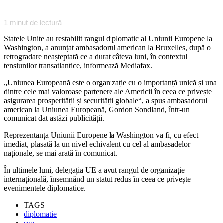
1
minut de lectură
Statele Unite au restabilit rangul diplomatic al Uniunii Europene la
Washington, a anunțat ambasadorul american la Bruxelles, după o
retrogradare neașteptată ce a durat câteva luni, în contextul
tensiunilor transatlantice, informează Mediafax.
„Uniunea Europeană este o organizație cu o importanță unică și una
dintre cele mai valoroase partenere ale Americii în ceea ce privește
asigurarea prosperității și securității globale“, a spus ambasadorul
american la Uniunea Europeană, Gordon Sondland, într-un
comunicat dat astăzi publicității.
Reprezentanța Uniunii Europene la Washington va fi, cu efect
imediat, plasată la un nivel echivalent cu cel al ambasadelor
naționale, se mai arată în comunicat.
În ultimele luni, delegația UE a avut rangul de organizație
internațională, însemnând un statut redus în ceea ce privește
evenimentele diplomatice.
TAGS
diplomatie
sua