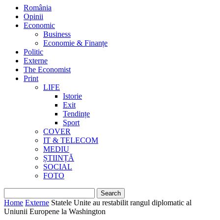
România
Opinii
Economic
Business
Economie & Finanțe
Politic
Externe
The Economist
Print
LIFE
Istorie
Exit
Tendințe
Sport
COVER
IT & TELECOM
MEDIU
ȘTIINȚĂ
SOCIAL
FOTO
Home
Externe
Statele Unite au restabilit rangul diplomatic al
Uniunii Europene la Washington