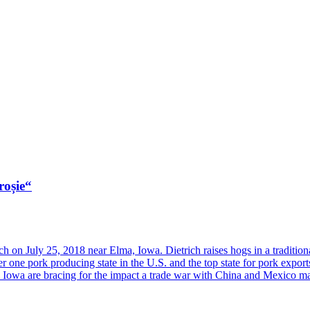
roșie“