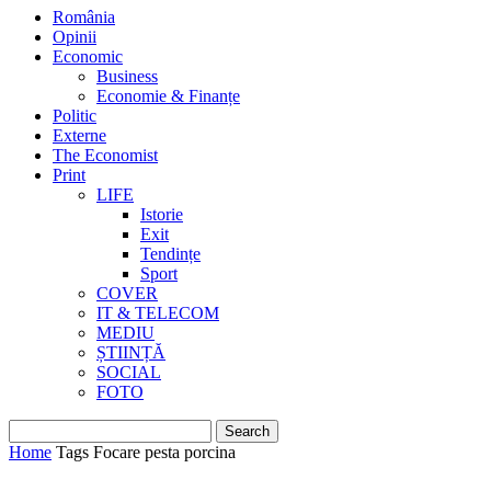
România
Opinii
Economic
Business
Economie & Finanțe
Politic
Externe
The Economist
Print
LIFE
Istorie
Exit
Tendințe
Sport
COVER
IT & TELECOM
MEDIU
ȘTIINȚĂ
SOCIAL
FOTO
Home
Tags
Focare pesta porcina