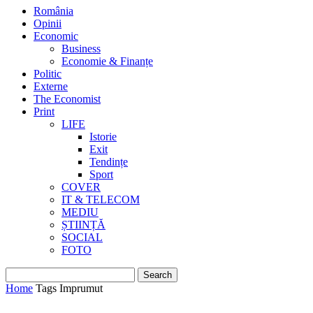
România
Opinii
Economic
Business
Economie & Finanțe
Politic
Externe
The Economist
Print
LIFE
Istorie
Exit
Tendințe
Sport
COVER
IT & TELECOM
MEDIU
ȘTIINȚĂ
SOCIAL
FOTO
Home
Tags
Imprumut