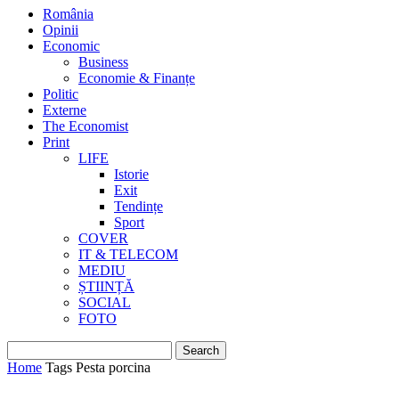
România
Opinii
Economic
Business
Economie & Finanțe
Politic
Externe
The Economist
Print
LIFE
Istorie
Exit
Tendințe
Sport
COVER
IT & TELECOM
MEDIU
ȘTIINȚĂ
SOCIAL
FOTO
Home
Tags
Pesta porcina