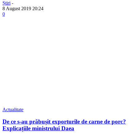
Știri
-
8 August 2019 20:24
0
Actualitate
De ce s-au prăbușit exporturile de carne de porc?
Explicațiile ministrului Daea