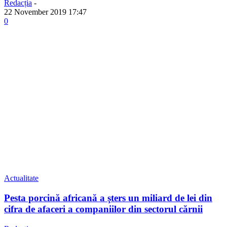
Redacția
-
22 November 2019 17:47
0
Actualitate
Pesta porcină africană a şters un miliard de lei din
cifra de afaceri a companiilor din sectorul cărnii