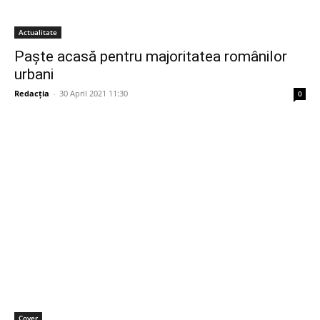
Actualitate
Paște acasă pentru majoritatea românilor
urbani
Redacția
-
30 April 2021 11:30
0
Cover