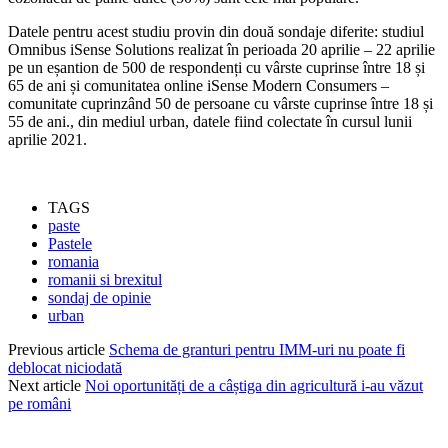
Datele pentru acest studiu provin din două sondaje diferite: studiul
Omnibus iSense Solutions realizat în perioada 20 aprilie – 22 aprilie
pe un eșantion de 500 de respondenți cu vârste cuprinse între 18 și
65 de ani și comunitatea online iSense Modern Consumers –
comunitate cuprinzând 50 de persoane cu vârste cuprinse între 18 și
55 de ani., din mediul urban, datele fiind colectate în cursul lunii
aprilie 2021.
Paște acasă românilor urbani
TAGS
paste
Pastele
romania
romanii si brexitul
sondaj de opinie
urban
Previous article
Schema de granturi pentru IMM-uri nu poate fi
deblocat niciodată
Next article
Noi oportunități de a câștiga din agricultură i-au văzut
pe români