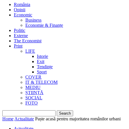
România
Opinii
Economic
Business
Economie & Finanțe
Politic
Externe
The Economist
Print
LIFE
Istorie
Exit
Tendințe
Sport
COVER
IT & TELECOM
MEDIU
ȘTIINȚĂ
SOCIAL
FOTO
Home
Actualitate
Paște acasă pentru majoritatea românilor urbani
Actualitate