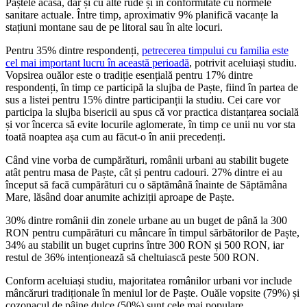
Paștele acasă, dar și cu alte rude și în conformitate cu normele
sanitare actuale. Între timp, aproximativ 9% planifică vacanțe la
stațiuni montane sau de pe litoral sau în alte locuri.
Pentru 35% dintre respondenți,
petrecerea timpului cu familia este
cel mai important lucru în această perioadă
, potrivit aceluiași studiu.
Vopsirea ouălor este o tradiție esențială pentru 17% dintre
respondenți, în timp ce participă la slujba de Paște, fiind în partea de
sus a listei pentru 15% dintre participanții la studiu. Cei care vor
participa la slujba bisericii au spus că vor practica distanțarea socială
și vor încerca să evite locurile aglomerate, în timp ce unii nu vor sta
toată noaptea așa cum au făcut-o în anii precedenți.
Când vine vorba de cumpărături, românii urbani au stabilit bugete
atât pentru masa de Paște, cât și pentru cadouri. 27% dintre ei au
început să facă cumpărături cu o săptămână înainte de Săptămâna
Mare, lăsând doar anumite achiziții aproape de Paște.
30% dintre românii din zonele urbane au un buget de până la 300
RON pentru cumpărături cu mâncare în timpul sărbătorilor de Paște,
34% au stabilit un buget cuprins între 300 RON și 500 RON, iar
restul de 36% intenționează să cheltuiască peste 500 RON.
Conform aceluiași studiu, majoritatea românilor urbani vor include
mâncăruri tradiționale în meniul lor de Paște. Ouăle vopsite (79%) și
cozonacul de pâine dulce (50%) sunt cele mai populare.