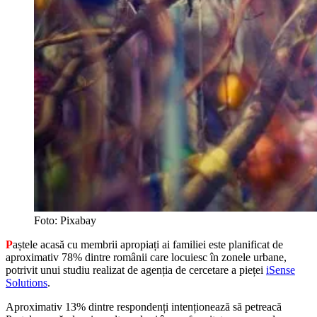
Foto: Pixabay
P
aștele acasă cu membrii apropiați ai familiei este planificat de
aproximativ 78% dintre românii care locuiesc în zonele urbane,
potrivit unui studiu realizat de agenția de cercetare a pieței
iSense
Solutions
.
Paște acasă românilor urbani
Aproximativ 13% dintre respondenți intenționează să petreacă