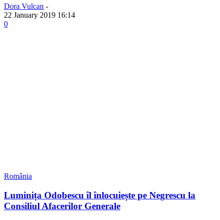
Dora Vulcan
-
22 January 2019 16:14
0
România
Luminița Odobescu îl înlocuiește pe Negrescu la
Consiliul Afacerilor Generale