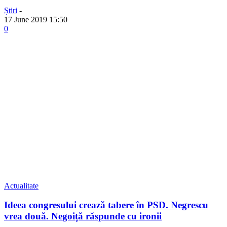
Știri
-
17 June 2019 15:50
0
Actualitate
Ideea congresului crează tabere în PSD. Negrescu
vrea două. Negoiță răspunde cu ironii