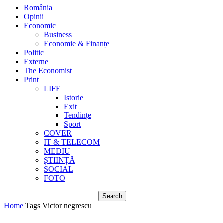
România
Opinii
Economic
Business
Economie & Finanțe
Politic
Externe
The Economist
Print
LIFE
Istorie
Exit
Tendințe
Sport
COVER
IT & TELECOM
MEDIU
ȘTIINȚĂ
SOCIAL
FOTO
Home
Tags
Victor negrescu