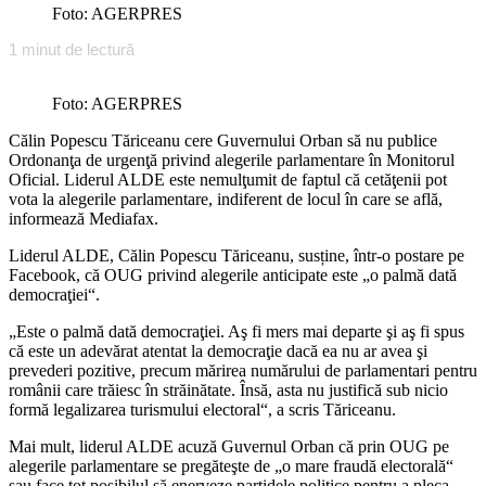
Foto: AGERPRES
1
minut de lectură
Foto: AGERPRES
Călin Popescu Tăriceanu cere Guvernului Orban să nu publice
Ordonanţa de urgenţă privind alegerile parlamentare în Monitorul
Oficial. Liderul ALDE este nemulţumit de faptul că cetăţenii pot
vota la alegerile parlamentare, indiferent de locul în care se află,
informează Mediafax.
Liderul ALDE, Călin Popescu Tăriceanu, susține, într-o postare pe
Facebook, că OUG privind alegerile anticipate este „o palmă dată
democraţiei“.
„Este o palmă dată democraţiei. Aş fi mers mai departe şi aş fi spus
că este un adevărat atentat la democraţie dacă ea nu ar avea şi
prevederi pozitive, precum mărirea numărului de parlamentari pentru
românii care trăiesc în străinătate. Însă, asta nu justifică sub nicio
formă legalizarea turismului electoral“, a scris Tăriceanu.
Mai mult, liderul ALDE acuză Guvernul Orban că prin OUG pe
alegerile parlamentare se pregăteşte de „o mare fraudă electorală“
sau face tot posibilul să enerveze partidele politice pentru a pleca