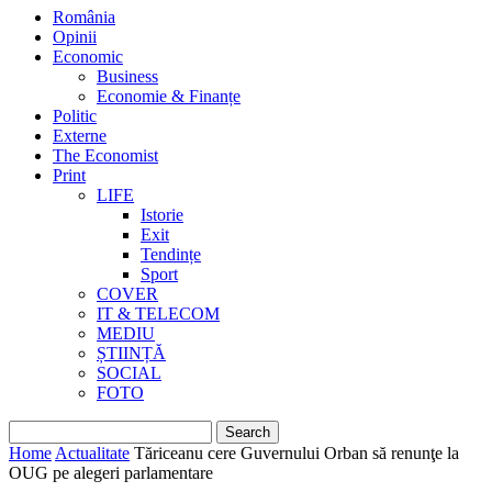
România
Opinii
Economic
Business
Economie & Finanțe
Politic
Externe
The Economist
Print
LIFE
Istorie
Exit
Tendințe
Sport
COVER
IT & TELECOM
MEDIU
ȘTIINȚĂ
SOCIAL
FOTO
Home
Actualitate
Tăriceanu cere Guvernului Orban să renunţe la
OUG pe alegeri parlamentare