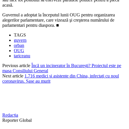
acasă.
Guvernul a adoptat la începutul lunii OUG pentru organizarea
alegerilor parlamentare, care vizează şi creşterea numărului de
parlamentari pentru diaspora. ■
TAGS
guvern
orban
OUG
tariceanu
Previous article
Încă un incinerator în București? Proiectul este pe
masa Consiliului General
Next article
1.716 medici şi asistente din China, infectaţi cu noul
coronavirus. Șase au murit
Redacția
Reporter Global