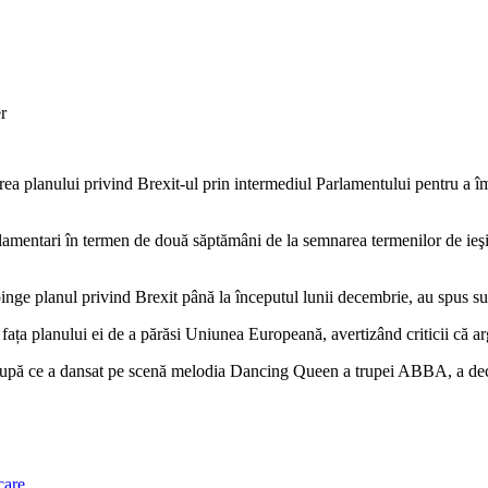
r
ea planului privind Brexit-ul prin intermediul Parlamentului pentru a îm
parlamentari în termen de două săptămâni de la semnarea termenilor de i
spinge planul privind Brexit până la începutul lunii decembrie, au spus 
ața planului ei de a părăsi Uniunea Europeană, avertizând criticii că ar
 după ce a dansat pe scenă melodia Dancing Queen a trupei ABBA, a decl
care