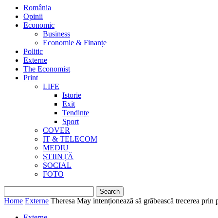
România
Opinii
Economic
Business
Economie & Finanțe
Politic
Externe
The Economist
Print
LIFE
Istorie
Exit
Tendințe
Sport
COVER
IT & TELECOM
MEDIU
ȘTIINȚĂ
SOCIAL
FOTO
Home
Externe
Theresa May intenționează să grăbească trecerea prin p
Externe