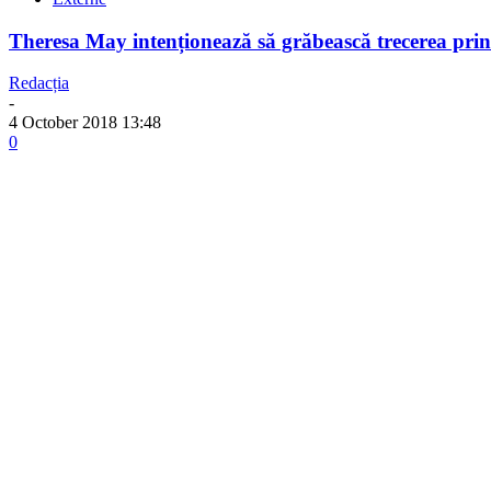
Theresa May intenționează să grăbească trecerea prin
Redacția
-
4 October 2018 13:48
0