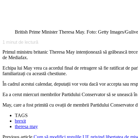
British Prime Minister Theresa May. Foto: Getty Images/Gulive
1
minut de lectură
Primul ministru britanic Theresa May intenționează să grăbească trecer
de Mediafax.
Echipa lui May vrea ca acordul final de retragere să fie ratificat de 
familiarizați cu această chestiune.
În cadrul acestui calendar, deputații vor vota dacă vor accepta sau re
Ea a cerut miercuri membrilor Partidului Conservator să se unească în f
May, care a fost primită cu ovații de membrii Partidului Conservator
TAGS
brexit
theresa may
Previous article
Cum să modifici regulile UE privind libertatea de miș