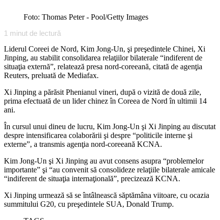
Foto: Thomas Peter - Pool/Getty Images
1
minut de lectură
Liderul Coreei de Nord, Kim Jong-Un, şi preşedintele Chinei, Xi
Jinping, au stabilit consolidarea relaţiilor bilaterale “indiferent de
situaţia externă”, relatează presa nord-coreeană, citată de agenţia
Reuters, preluată de Mediafax.
Xi Jinping a părăsit Phenianul vineri, după o vizită de două zile,
prima efectuată de un lider chinez în Coreea de Nord în ultimii 14
ani.
În cursul unui dineu de lucru, Kim Jong-Un şi Xi Jinping au discutat
despre intensificarea colaborării şi despre “politicile interne şi
externe”, a transmis agenţia nord-coreeană KCNA.
Kim Jong-Un şi Xi Jinping au avut consens asupra “problemelor
importante” şi “au convenit să consolideze relaţiile bilaterale amicale
“indiferent de situaţia internaţională”, precizează KCNA.
Xi Jinping urmează să se întâlnească săptămâna viitoare, cu ocazia
summitului G20, cu preşedintele SUA, Donald Trump.