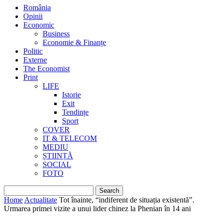
România
Opinii
Economic
Business
Economie & Finanțe
Politic
Externe
The Economist
Print
LIFE
Istorie
Exit
Tendințe
Sport
COVER
IT & TELECOM
MEDIU
ȘTIINȚĂ
SOCIAL
FOTO
Home
Actualitate
Tot înainte, “indiferent de situația existentă”.
Urmarea primei vizite a unui lider chinez la Phenian în 14 ani