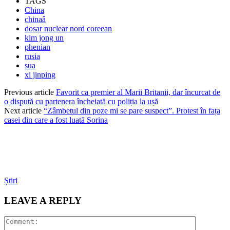
TAGS
China
chinaâ
dosar nuclear nord coreean
kim jong un
phenian
rusia
sua
xi jinping
Previous article
Favorit ca premier al Marii Britanii, dar încurcat de
o dispută cu partenera încheiată cu poliția la ușă
Next article
“Zâmbetul din poze mi se pare suspect”. Protest în fața
casei din care a fost luată Sorina
Știri
LEAVE A REPLY