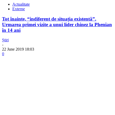
Actualitate
Externe
Tot înainte, “indiferent de situația existentă”.
Urmarea primei vizite a unui lider chinez la Phenian
în 14 ani
Știri
-
22 June 2019 18:03
0