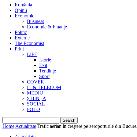
România
Opinii
Economic
Business
Economie & Finanțe
Politic
Externe
The Economist
Print
LIFE
Istorie
Exit
Tendințe
Sport
COVER
IT & TELECOM
MEDIU
ȘTIINȚĂ
SOCIAL
FOTO
Home
Actualitate
Trafic aerian în creștere pe aeroporturile din Bucureș
Actualitate