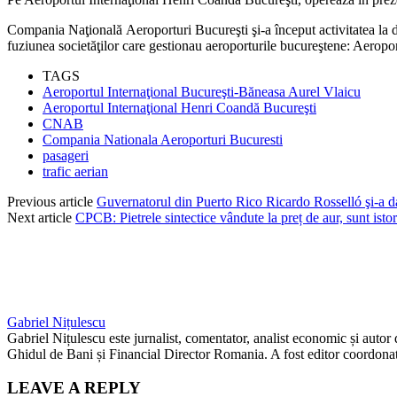
Compania Naţională Aeroporturi Bucureşti şi-a început activitatea la 
fuziunea societăţilor care gestionau aeroporturile bucureştene: Aerop
TAGS
Aeroportul Internaţional Bucureşti-Băneasa Aurel Vlaicu
Aeroportul Internaţional Henri Coandă Bucureşti
CNAB
Compania Nationala Aeroporturi Bucuresti
pasageri
trafic aerian
Previous article
Guvernatorul din Puerto Rico Ricardo Rosselló şi-a d
Next article
CPCB: Pietrele sintectice vândute la preț de aur, sunt istor
Gabriel Nițulescu
Gabriel Nițulescu este jurnalist, comentator, analist economic și autor
Ghidul de Bani și Financial Director Romania. A fost editor coordonato
LEAVE A REPLY