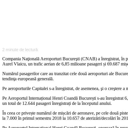
2
minute de lectură
Compania Naţională Aeroporturi Bucureşti (CNAB) a înregistrat, în pr
Aurel Vlaicu, un trafic aerian de 6,85 milioane pasageri și 69.687 mișcă
Numărul pasagerilor care au tranzitat cele două aeroporturi ale Bucureş
tendinţa europeană generală.
Pe aeroporturile Capitalei s-a înregistrat, de asemenea, şi o creştere 
Pe Aeroportul Internațional Henri Coandă București s-au înregistrat 6
un total de 12.644 pasageri înregistrați de la începutul anului.
În ceea ce privește numărul de mișcări de aeronave, pe cele două piste 
la 7.000 în primul semestru 2018 la 10.657 de aterizări/decolări în 20
Pe Aeroportul Internaţional Henri Coandă Bucureşti, operează în prezen