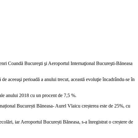
enri Coandă Bucureşti şi Aeroportul Internaţional Bucureşti-Băneasa
ă de aceeaşi perioadă a anului trecut, această evoluţie încadrându-se în
i ale anului 2018 cu un procent de 7,5 %.
ernațional București Băneasa- Aurel Vlaicu creșterea este de 25%, cu
colări, iar Aeroportul București Băneasa, s-a înregistrat o creștere de