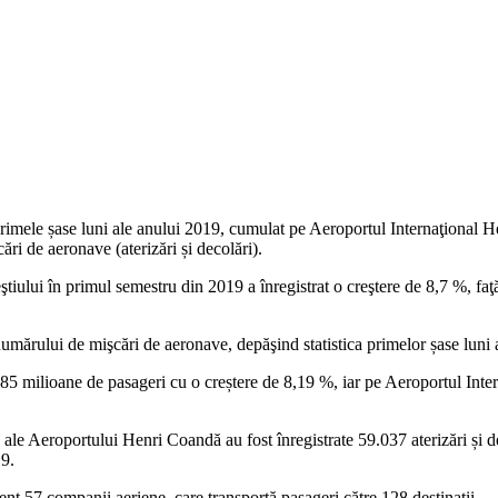
imele șase luni ale anului 2019, cumulat pe Aeroportul Internaţional H
ri de aeronave (aterizări și decolări).
tiului în primul semestru din 2019 a înregistrat o creştere de 8,7 %, faţ
a numărului de mişcări de aeronave, depăşind statistica primelor șase lun
,85 milioane de pasageri cu o creștere de 8,19 %, iar pe Aeroportul Int
ale Aeroportului Henri Coandă au fost înregistrate 59.037 aterizări și de
19.
t 57 companii aeriene, care transportă pasageri către 128 destinaţii.