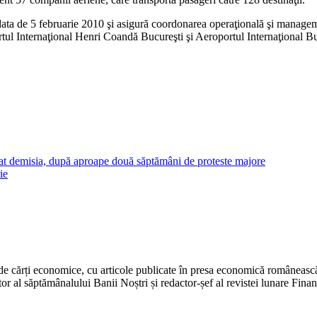
data de 5 februarie 2010 şi asigură coordonarea operaţională şi manageme
ortul Internaţional Henri Coandă Bucureşti şi Aeroportul Internaţional 
at demisia, după aproape două săptămâni de proteste majore
ie
 de cărți economice, cu articole publicate în presa economică românească. 
r al săptămânalului Banii Noștri și redactor-șef al revistei lunare Fina