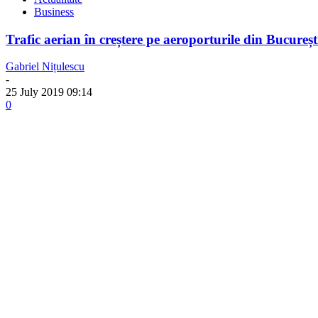
Business
Trafic aerian în creștere pe aeroporturile din Bucureșt
Gabriel Nițulescu
-
25 July 2019 09:14
0