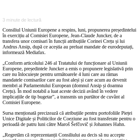
3
minute de lectură
Consiliul Uniunii Europene a respins, luni, propunerea președintelui
în exercițiu al Comisiei Europene, Jean-Claude Juncker, de a
transfera unor comisari în funcții atribuțiile Corinei Crețu și lui
Andrus Ansip, după ce aceștia au preluat mandate de eurodeputați,
informează Mediafax.
„Conform articolului 246 al Tratatului de funcționare al Uniunii
Europene, președintele Juncker a emis o propunere legislativă prin
care nu înlocuiește pentru următoarele 4 luni care au rămas
mandatele comisarilor care au fost aleși și care acum au devenit
membri ai Parlamentului European (domnul Ansip și doamna
Crețu). În mod notabil a luat aceste decizii având în vedere
implicațiile de tip bugetar”, a transmis un purtător de cuvânt al
Comisiei Europene.
Sursa menționată precizează că atribuțiile pentru portofoliile Pieței
Unice Digitale și Politicilor de Coeziune au fost transferate pentru o
perioadă de patru luni către Maroš Šefčovič și Johannes Hahn.
„Regretăm că reprezentanții Consiliului au decis să nu accepte