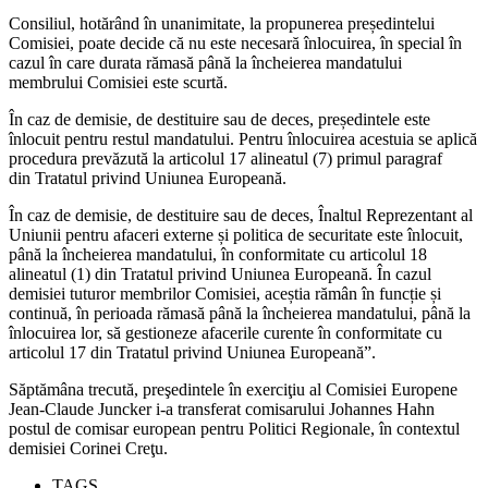
Consiliul, hotărând în unanimitate, la propunerea președintelui
Comisiei, poate decide că nu este necesară înlocuirea, în special în
cazul în care durata rămasă până la încheierea mandatului
membrului Comisiei este scurtă.
În caz de demisie, de destituire sau de deces, președintele este
înlocuit pentru restul mandatului. Pentru înlocuirea acestuia se aplică
procedura prevăzută la articolul 17 alineatul (7) primul paragraf
din Tratatul privind Uniunea Europeană.
În caz de demisie, de destituire sau de deces, Înaltul Reprezentant al
Uniunii pentru afaceri externe și politica de securitate este înlocuit,
până la încheierea mandatului, în conformitate cu articolul 18
alineatul (1) din Tratatul privind Uniunea Europeană. În cazul
demisiei tuturor membrilor Comisiei, aceștia rămân în funcție și
continuă, în perioada rămasă până la încheierea mandatului, până la
înlocuirea lor, să gestioneze afacerile curente în conformitate cu
articolul 17 din Tratatul privind Uniunea Europeană”.
Săptămâna trecută, preşedintele în exerciţiu al Comisiei Europene
Jean-Claude Juncker i-a transferat comisarului Johannes Hahn
postul de comisar european pentru Politici Regionale, în contextul
demisiei Corinei Creţu.
TAGS