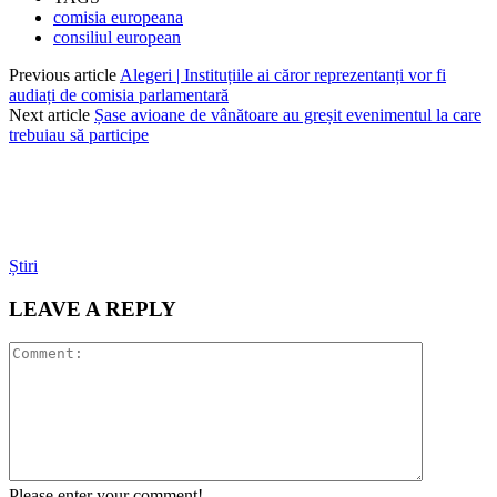
comisia europeana
consiliul european
Previous article
Alegeri | Instituțiile ai căror reprezentanți vor fi
audiați de comisia parlamentară
Next article
Șase avioane de vânătoare au greșit evenimentul la care
trebuiau să participe
Știri
LEAVE A REPLY
Please enter your comment!