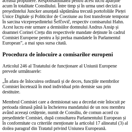
această propunere. Responsabilitatea pentru acest lucru aparține
acum în totalitate Consiliului. Între timp și în urma unei decizii a
președintelui Juncker anunțată săptămâna trecută portofoliile Pieței
Unice Digitale și Politicilor de Coeziune au fost transferate temporar
în sarcina vicepreședintelui Šefčovič, respectiv comisarului Hahn.
Acest lucru este urmare a demisiilor domnului Andrus Ansip și
doamnei Corinei Crețu din respectivele mandate deținute în cadrul
Comisiei Europene pentru a își prelua mandatele în Parlamentul
European”, a mai spus sursa citată.
Procedura de înlocuire a comisarilor europeni
Articolul 246 al Tratatului de funcționare al Uniunii Europene
prevede următoarele:
„În afara de înlocuirea ordinară și de deces, funcțiile membrilor
Comisiei încetează în mod individual prin demisie sau prin
destituire.
Membrul Comisiei care a demisionat sau a decedat este înlocuit pe
perioada rămasă până la încheierea mandatului de un nou membru
având aceeași cetățenie, numit de Consiliu, de comun acord cu
președintele Comisiei, după consultarea Parlamentului European și
în conformitate cu criteriile menționate la articolul 17 alineatul (3) al
doilea paragraf din Tratatul privind Uniunea Europeană.