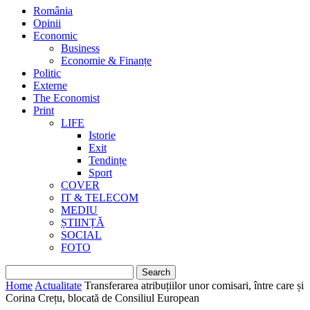
România
Opinii
Economic
Business
Economie & Finanțe
Politic
Externe
The Economist
Print
LIFE
Istorie
Exit
Tendințe
Sport
COVER
IT & TELECOM
MEDIU
ȘTIINȚĂ
SOCIAL
FOTO
Home
Actualitate
Transferarea atribuțiilor unor comisari, între care și
Corina Crețu, blocată de Consiliul European