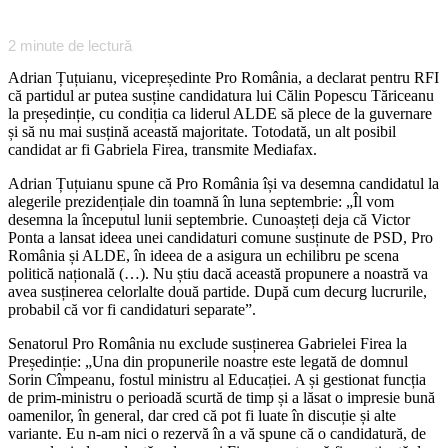
2
minute de lectură
Adrian Țuțuianu, vicepreședinte Pro România, a declarat pentru RFI
că partidul ar putea susține candidatura lui Călin Popescu Tăriceanu
la președinție, cu condiția ca liderul ALDE să plece de la guvernare
și să nu mai susțină această majoritate. Totodată, un alt posibil
candidat ar fi Gabriela Firea, transmite Mediafax.
Adrian Țuțuianu spune că Pro România își va desemna candidatul la
alegerile prezidențiale din toamnă în luna septembrie: „Îl vom
desemna la începutul lunii septembrie. Cunoașteți deja că Victor
Ponta a lansat ideea unei candidaturi comune susținute de PSD, Pro
România și ALDE, în ideea de a asigura un echilibru pe scena
politică națională (…). Nu știu dacă această propunere a noastră va
avea susținerea celorlalte două partide. După cum decurg lucrurile,
probabil că vor fi candidaturi separate”.
Senatorul Pro România nu exclude susținerea Gabrielei Firea la
Președinție: „Una din propunerile noastre este legată de domnul
Sorin Cîmpeanu, fostul ministru al Educației. A și gestionat funcția
de prim-ministru o perioadă scurtă de timp și a lăsat o impresie bună
oamenilor, în general, dar cred că pot fi luate în discuție și alte
variante. Eu n-am nici o rezervă în a vă spune că o candidatură, de