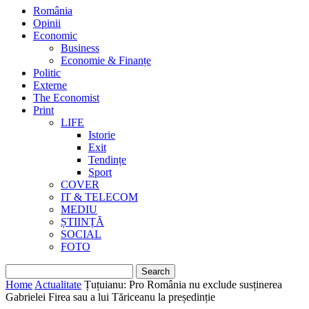
România
Opinii
Economic
Business
Economie & Finanțe
Politic
Externe
The Economist
Print
LIFE
Istorie
Exit
Tendințe
Sport
COVER
IT & TELECOM
MEDIU
ȘTIINȚĂ
SOCIAL
FOTO
Home
Actualitate
Țuțuianu: Pro România nu exclude susținerea
Gabrielei Firea sau a lui Tăriceanu la președinție