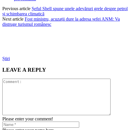
Previous article
Șeful Shell spune unele adevăruri grele despre petrol
și schimbarea climatică
Next article
Fost ministru, acuzații dure la adresa șefei ANM: Va
distruge turismul românesc
Știri
LEAVE A REPLY
Please enter your comment!