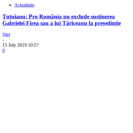
Actualitate
Țuțuianu: Pro România nu exclude susținerea
Gabrielei Firea sau a lui Tăriceanu la președinție
Știri
-
15 July 2019 10:57
0