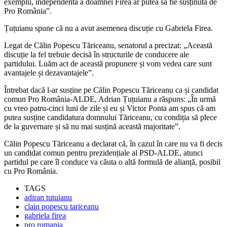
exemplu, independentă a doamnei Firea ar putea să fie susținută de
Pro România”.
Țuțuianu spune că nu a avut asemenea discuție cu Gabriela Firea.
Legat de Călin Popescu Tăriceanu, senatorul a precizat: „Această
discuție la fel trebuie decisă în structurile de conducere ale
partidului. Luăm act de această propunere și vom vedea care sunt
avantajele și dezavantajele”.
Întrebat dacă l-ar susține pe Călin Popescu Tăriceanu ca și candidat
comun Pro România-ALDE, Adrian Țuțuianu a răspuns: „În urmă
cu vreo patru-cinci luni de zile și eu și Victor Ponta am spus că am
putea susține candidatura domnului Tăriceanu, cu condiția să plece
de la guvernare și să nu mai susțină această majoritate”.
Călin Popescu Tăriceanu a declarat că, în cazul în care nu va fi decis
un candidat comun pentru prezidențiale al PSD-ALDE, atunci
partidul pe care îl conduce va căuta o altă formulă de alianță, posibil
cu Pro România.
TAGS
adiran tutuianu
clain popescu tariceanu
gabriela firea
pro romania