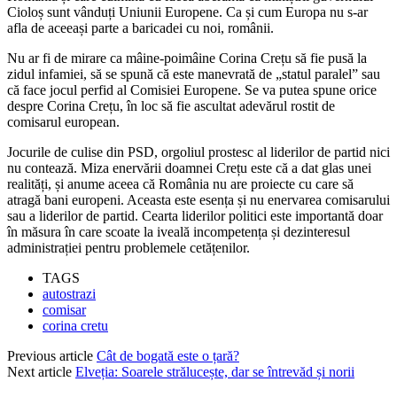
Cioloș sunt vânduți Uniunii Europene. Ca și cum Europa nu s-ar
afla de aceeași parte a baricadei cu noi, românii.
Nu ar fi de mirare ca mâine-poimâine Corina Crețu să fie pusă la
zidul infamiei, să se spună că este manevrată de „statul paralel” sau
că face jocul perfid al Comisiei Europene. Se va putea spune orice
despre Corina Crețu, în loc să fie ascultat adevărul rostit de
comisarul european.
Jocurile de culise din PSD, orgoliul prostesc al liderilor de partid nici
nu contează. Miza enervării doamnei Crețu este că a dat glas unei
realități, și anume aceea că România nu are proiecte cu care să
atragă bani europeni. Aceasta este esența și nu enervarea comisarului
sau a liderilor de partid. Cearta liderilor politici este importantă doar
în măsura în care scoate la iveală incompetența și dezinteresul
administrației pentru problemele cetățenilor.
TAGS
autostrazi
comisar
corina cretu
Previous article
Cât de bogată este o țară?
Next article
Elveția: Soarele strălucește, dar se întrevăd și norii