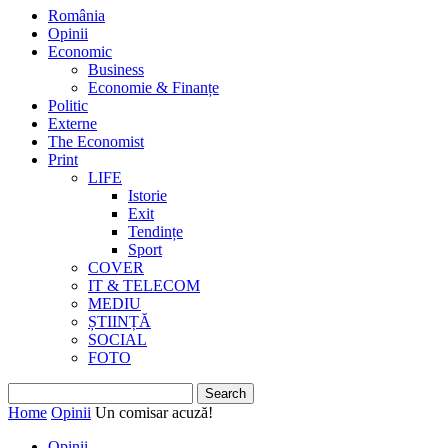
România
Opinii
Economic
Business
Economie & Finanțe
Politic
Externe
The Economist
Print
LIFE
Istorie
Exit
Tendințe
Sport
COVER
IT & TELECOM
MEDIU
ȘTIINȚĂ
SOCIAL
FOTO
Home
Opinii
Un comisar acuză!
Opinii