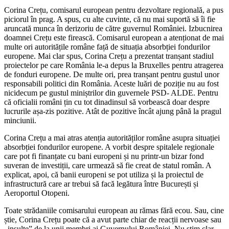
Corina Crețu, comisarul european pentru dezvoltare regională, a pus
piciorul în prag. A spus, cu alte cuvinte, că nu mai suportă să îi fie
aruncată munca în derizoriu de către guvernul României. Izbucnirea
doamnei Crețu este firească. Comisarul european a atenționat de mai
multe ori autoritățile române față de situația absorbției fondurilor
europene. Mai clar spus, Corina Crețu a prezentat tranșant stadiul
proiectelor pe care România le-a depus la Bruxelles pentru atragerea
de fonduri europene. De multe ori, prea tranșant pentru gustul unor
responsabili politici din România. Aceste luări de poziție nu au fost
nicidecum pe gustul miniștrilor din guvernele PSD- ALDE. Pentru
că oficialii români țin cu tot dinadinsul să vorbească doar despre
lucrurile așa-zis pozitive. Atât de pozitive încât ajung până la pragul
minciunii.
Corina Crețu a mai atras atenția autorităților române asupra situației
absorbției fondurilor europene. A vorbit despre spitalele regionale
care pot fi finanțate cu bani europeni și nu printr-un bizar fond
suveran de investiții, care urmează să fie creat de statul român. A
explicat, apoi, că banii europeni se pot utiliza și la proiectul de
infrastructură care ar trebui să facă legătura între București și
Aeroportul Otopeni.
Toate strădaniile comisarului european au rămas fără ecou. Sau, cine
știe, Corina Crețu poate că a avut parte chiar de reacții nervoase sau
„insulte” de la unii membri ai Guvernului României. Nu știm clar