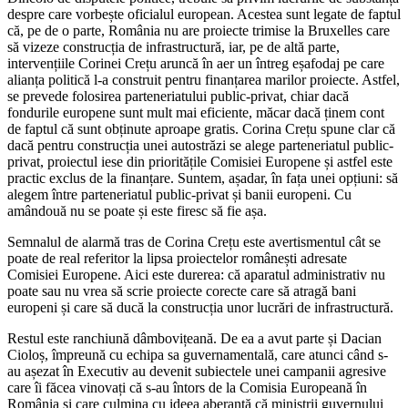
despre care vorbește oficialul european. Acestea sunt legate de faptul
că, pe de o parte, România nu are proiecte trimise la Bruxelles care
să vizeze construcția de infrastructură, iar, pe de altă parte,
intervențiile Corinei Crețu aruncă în aer un întreg eșafodaj pe care
alianța politică l-a construit pentru finanțarea marilor proiecte. Astfel,
se prevede folosirea parteneriatului public-privat, chiar dacă
fondurile europene sunt mult mai eficiente, măcar dacă ținem cont
de faptul că sunt obținute aproape gratis. Corina Crețu spune clar că
dacă pentru construcția unei autostrăzi se alege parteneriatul public-
privat, proiectul iese din prioritățile Comisiei Europene și astfel este
practic exclus de la finanțare. Suntem, așadar, în fața unei opțiuni: să
alegem între parteneriatul public-privat și banii europeni. Cu
amândouă nu se poate și este firesc să fie așa.
Semnalul de alarmă tras de Corina Crețu este avertismentul cât se
poate de real referitor la lipsa proiectelor românești adresate
Comisiei Europene. Aici este durerea: că aparatul administrativ nu
poate sau nu vrea să scrie proiecte corecte care să atragă bani
europeni și care să ducă la construcția unor lucrări de infrastructură.
Restul este ranchiună dâmbovițeană. De ea a avut parte și Dacian
Cioloș, împreună cu echipa sa guvernamentală, care atunci când s-
au așezat în Executiv au devenit subiectele unei campanii agresive
care îi făcea vinovați că s-au întors de la Comisia Europeană în
România și care culmina cu ideea aberantă că miniștrii guvernului