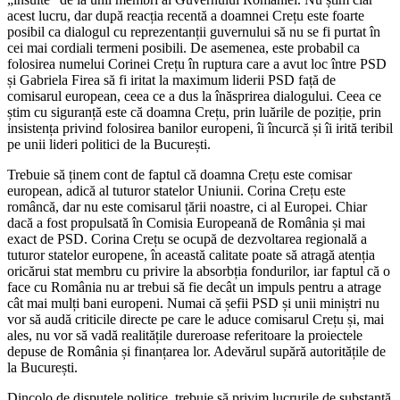
acest lucru, dar după reacția recentă a doamnei Crețu este foarte
posibil ca dialogul cu reprezentanții guvernului să nu se fi purtat în
cei mai cordiali termeni posibili. De asemenea, este probabil ca
folosirea numelui Corinei Crețu în ruptura care a avut loc între PSD
și Gabriela Firea să fi iritat la maximum liderii PSD față de
comisarul european, ceea ce a dus la înăsprirea dialogului. Ceea ce
știm cu siguranță este că doamna Crețu, prin luările de poziție, prin
insistența privind folosirea banilor europeni, îi încurcă și îi irită teribil
pe unii lideri politici de la București.
Trebuie să ținem cont de faptul că doamna Crețu este comisar
european, adică al tuturor statelor Uniunii. Corina Crețu este
româncă, dar nu este comisarul țării noastre, ci al Europei. Chiar
dacă a fost propulsată în Comisia Europeană de România și mai
exact de PSD. Corina Crețu se ocupă de dezvoltarea regională a
tuturor statelor europene, în această calitate poate să atragă atenția
oricărui stat membru cu privire la absorbția fondurilor, iar faptul că o
face cu România nu ar trebui să fie decât un impuls pentru a atrage
cât mai mulți bani europeni. Numai că șefii PSD și unii miniștri nu
vor să audă criticile directe pe care le aduce comisarul Crețu și, mai
ales, nu vor să vadă realitățile dureroase referitoare la proiectele
depuse de România și finanțarea lor. Adevărul supără autoritățile de
la București.
Dincolo de disputele politice, trebuie să privim lucrurile de substanță