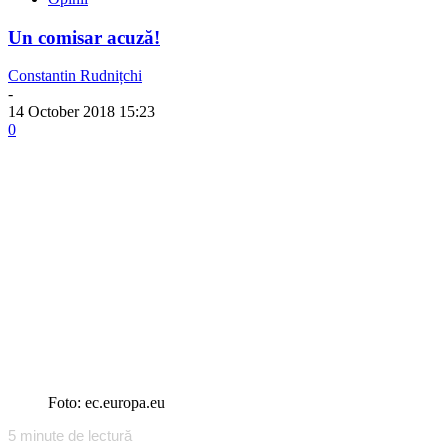
Un comisar acuză!
Constantin Rudnițchi
-
14 October 2018 15:23
0
Foto: ec.europa.eu
5
minute de lectură