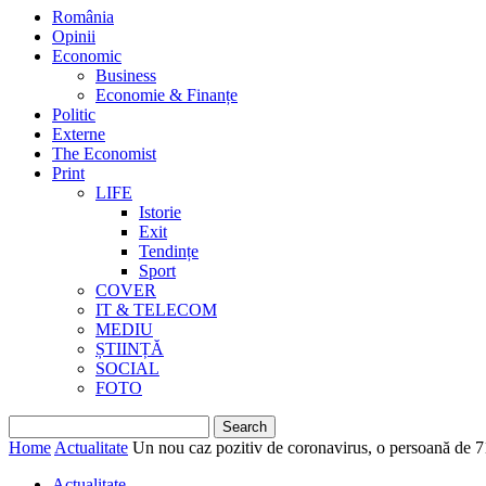
România
Opinii
Economic
Business
Economie & Finanțe
Politic
Externe
The Economist
Print
LIFE
Istorie
Exit
Tendințe
Sport
COVER
IT & TELECOM
MEDIU
ȘTIINȚĂ
SOCIAL
FOTO
Home
Actualitate
Un nou caz pozitiv de coronavirus, o persoană de 7
Actualitate