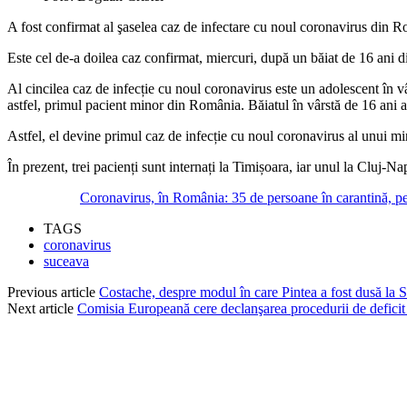
A fost confirmat al şaselea caz de infectare cu noul coronavirus din Ro
Este cel de-a doilea caz confirmat, miercuri, după un băiat de 16 ani d
Al cincilea caz de infecție cu noul coronavirus este un adolescent în v
astfel, primul pacient minor din România. Băiatul în vârstă de 16 ani al bă
Astfel, el devine primul caz de infecție cu noul coronavirus al unui m
În prezent, trei pacienți sunt internați la Timișoara, iar unul la Cluj-N
Coronavirus, în România: 35 de persoane în carantină, pe
TAGS
coronavirus
suceava
Previous article
Costache, despre modul în care Pintea a fost dusă la S
Next article
Comisia Europeană cere declanşarea procedurii de defici