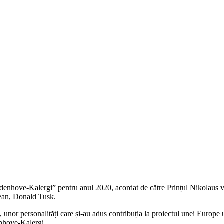
denhove-Kalergi” pentru anul 2020, acordat de către Prințul Nikolaus 
opean, Donald Tusk.
or personalități care și-au adus contribuția la proiectul unei Europe un
nhove-Kalergi.