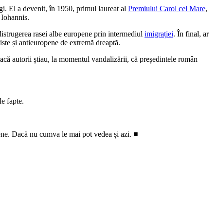
. El a devenit, în 1950, primul laureat al
Premiului Carol cel Mare
,
 Iohannis.
 distrugerea rasei albe europene prin intermediul
imigrației
. În final, ar
aliste și antieuropene de extremă dreaptă.
acă autorii știau, la momentul vandalizării, că președintele român
de fapte.
pene. Dacă nu cumva le mai pot vedea și azi. ■