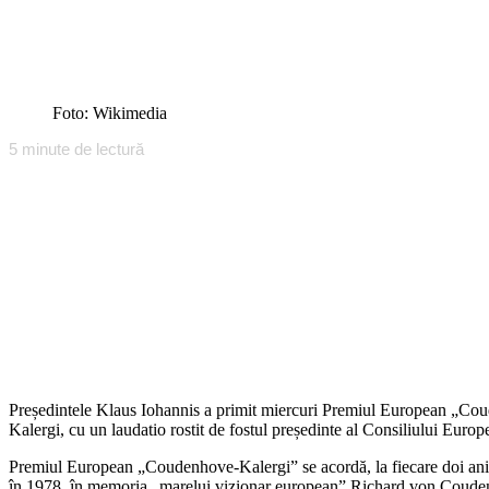
Foto: Wikimedia
5
minute de lectură
Președintele Klaus Iohannis a primit miercuri Premiul European „Cou
Kalergi, cu un laudatio rostit de fostul președinte al Consiliului Eur
Premiul European „Coudenhove-Kalergi” se acordă, la fiecare doi ani, un
în 1978, în memoria „marelui vizionar european” Richard von Coude