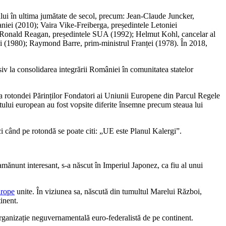
ului în ultima jumătate de secol, precum: Jean-Claude Juncker,
ei (2010); Vaira Vike-Freiberga, președintele Letoniei
; Ronald Reagan, președintele SUA (1992); Helmut Kohl, cancelar al
iei (1980); Raymond Barre, prim-ministrul Franței (1978). În 2018,
siv la consolidarea integrării României în comunitatea statelor
a rotondei Părinților Fondatori ai Uniunii Europene din Parcul Regele
tului european au fost vopsite diferite însemne precum steaua lui
nci când pe rotondă se poate citi: „UE este Planul Kalergi”.
amănunt interesant, s-a născut în Imperiul Japonez, ca fiu al unui
rope
unite. În viziunea sa, născută din tumultul Marelui Război,
inent.
rganizație neguvernamentală euro-federalistă de pe continent.