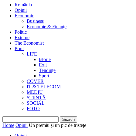
România
Opinii
Economic
Business
Economie & Finanțe
Politic
Externe
The Economist
Print
LIFE
Istorie
Exit
Tendințe
Sport
COVER
IT & TELECOM
MEDIU
ȘTIINȚĂ
SOCIAL
FOTO
Home
Opinii
Un premiu și un pic de tristețe
Opinii