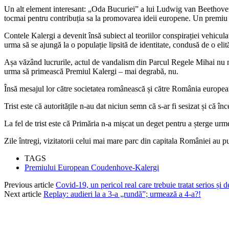
Un alt element interesant: „Oda Bucuriei” a lui Ludwig van Beethoven 
tocmai pentru contribuția sa la promovarea ideii europene. Un premiu c
Contele Kalergi a devenit însă subiect al teoriilor conspirației vehicul
urma să se ajungă la o populație lipsită de identitate, condusă de o eli
Așa văzând lucrurile, actul de vandalism din Parcul Regele Mihai nu mai
urma să primească Premiul Kalergi – mai degrabă, nu.
Însă mesajul lor către societatea românească și către România europea
Trist este că autoritățile n-au dat niciun semn că s-ar fi sesizat și că în
La fel de trist este că Primăria n-a mișcat un deget pentru a șterge urm
Zile întregi, vizitatorii celui mai mare parc din capitala României au
TAGS
Premiului European Coudenhove-Kalergi
Previous article
Covid-19, un pericol real care trebuie tratat serios și 
Next article
Replay: audieri la a 3-a „rundă”; urmează a 4-a?!