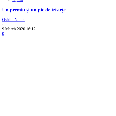
Un premiu și un pic de tristețe
Ovidiu Nahoi
-
9 March 2020 16:12
0