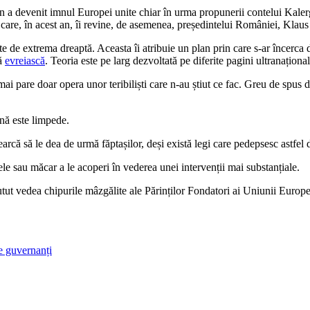
a devenit imnul Europei unite chiar în urma propunerii contelui Kalergi
are, în acest an, îi revine, de asemenea, președintelui României, Klaus
ate de extrema dreaptă. Aceasta îi atribuie un plan prin care s-ar încerca
tă
evreiască
. Teoria este pe larg dezvoltată pe diferite pagini ultranațion
 pare doar opera unor teribiliști care n-au știut ce fac. Greu de spus d
nă este limpede.
cearcă să le dea de urmă făptașilor, deși există legi care pedepsesc astfel 
ele sau măcar a le acoperi în vederea unei intervenții mai substanțiale.
 putut vedea chipurile mâzgălite ale Părinților Fondatori ai Uniunii Euro
de guvernanți