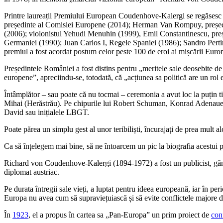
Printre laureații Premiului European Coudenhove-Kalergi se regăsesc pe
președinte al Comisiei Europene (2014); Herman Van Rompuy, președin
(2006); violonistul Yehudi Menuhin (1999), Emil Constantinescu, pre
Germaniei (1990); Juan Carlos I, Regele Spaniei (1986); Sandro Pertin
premiul a fost acordat postum celor peste 100 de eroi ai mișcării Eur
Președintele României a fost distins pentru „meritele sale deosebite de 
europene”, apreciindu-se, totodată, că „acțiunea sa politică are un rol 
Întâmplător – sau poate că nu tocmai – ceremonia a avut loc la puțin 
Mihai (Herăstrău). Pe chipurile lui Robert Schuman, Konrad Adenauer, A
David sau inițialele LBGT.
Poate părea un simplu gest al unor teribiliști, încurajați de prea mult 
Ca să înțelegem mai bine, să ne întoarcem un pic la biografia acestui 
Richard von Coudenhove-Kalergi (1894-1972) a fost un publicist, gândit
diplomat austriac.
Pe durata întregii sale vieți, a luptat pentru ideea europeană, iar în per
Europa nu avea cum să supraviețuiască și să evite conflictele majore de
În
1923
, el a propus în cartea sa „Pan-Europa” un prim proiect de
con