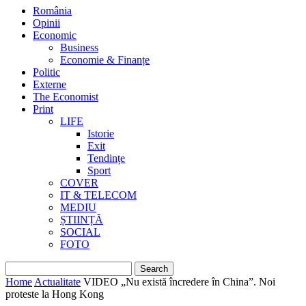
România
Opinii
Economic
Business
Economie & Finanțe
Politic
Externe
The Economist
Print
LIFE
Istorie
Exit
Tendințe
Sport
COVER
IT & TELECOM
MEDIU
ȘTIINȚĂ
SOCIAL
FOTO
Home
Actualitate
VIDEO „Nu există încredere în China”. Noi
proteste la Hong Kong