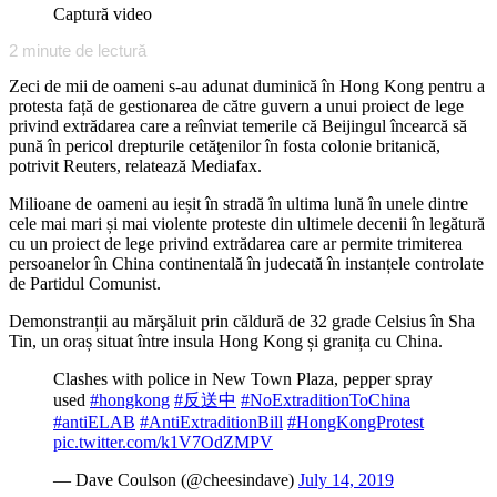
Captură video
2
minute de lectură
Zeci de mii de oameni s-au adunat duminică în Hong Kong pentru a
protesta față de gestionarea de către guvern a unui proiect de lege
privind extrădarea care a reînviat temerile că Beijingul încearcă să
pună în pericol drepturile cetăţenilor în fosta colonie britanică,
potrivit Reuters, relatează Mediafax.
Milioane de oameni au ieșit în stradă în ultima lună în unele dintre
cele mai mari și mai violente proteste din ultimele decenii în legătură
cu un proiect de lege privind extrădarea care ar permite trimiterea
persoanelor în China continentală în judecată în instanțele controlate
de Partidul Comunist.
Demonstranții au mărşăluit prin căldură de 32 grade Celsius în Sha
Tin, un oraș situat între insula Hong Kong și granița cu China.
Clashes with police in New Town Plaza, pepper spray
used
#hongkong
#反送中
#NoExtraditionToChina
#antiELAB
#AntiExtraditionBill
#HongKongProtest
pic.twitter.com/k1V7OdZMPV
— Dave Coulson (@cheesindave)
July 14, 2019