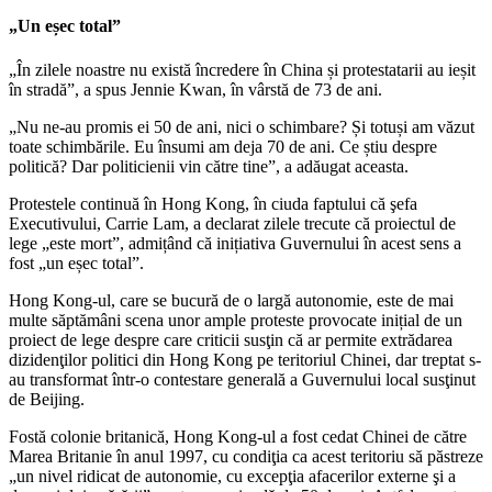
„Un eșec total”
„În zilele noastre nu există încredere în China și protestatarii au ieșit
în stradă”, a spus Jennie Kwan, în vârstă de 73 de ani.
„Nu ne-au promis ei 50 de ani, nici o schimbare? Și totuși am văzut
toate schimbările. Eu însumi am deja 70 de ani. Ce știu despre
politică? Dar politicienii vin către tine”, a adăugat aceasta.
Protestele continuă în Hong Kong, în ciuda faptului că şefa
Executivului, Carrie Lam, a declarat zilele trecute că proiectul de
lege „este mort”, admițând că inițiativa Guvernului în acest sens a
fost „un eșec total”.
Hong Kong-ul, care se bucură de o largă autonomie, este de mai
multe săptămâni scena unor ample proteste provocate inițial de un
proiect de lege despre care criticii susţin că ar permite extrădarea
dizidenţilor politici din Hong Kong pe teritoriul Chinei, dar treptat s-
au transformat într-o contestare generală a Guvernului local susţinut
de Beijing.
Fostă colonie britanică, Hong Kong-ul a fost cedat Chinei de către
Marea Britanie în anul 1997, cu condiţia ca acest teritoriu să păstreze
„un nivel ridicat de autonomie, cu excepţia afacerilor externe şi a