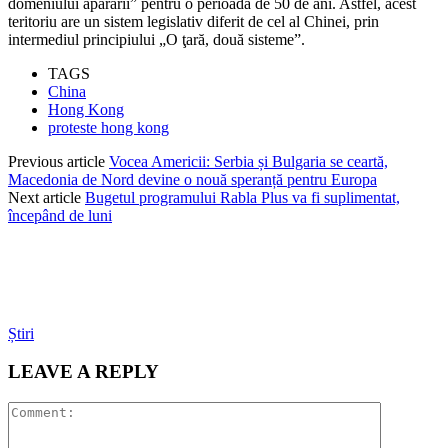
domeniului apărării” pentru o perioadă de 50 de ani. Astfel, acest
teritoriu are un sistem legislativ diferit de cel al Chinei, prin
intermediul principiului „O ţară, două sisteme”.
TAGS
China
Hong Kong
proteste hong kong
Previous article
Vocea Americii: Serbia și Bulgaria se ceartă,
Macedonia de Nord devine o nouă speranță pentru Europa
Next article
Bugetul programului Rabla Plus va fi suplimentat,
începând de luni
Știri
LEAVE A REPLY