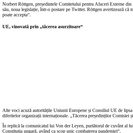
Norbert Röttgen, președintele Comitetului pentru Afaceri Externe din ca
său, noua legislație, într-o postare pe Twitter. Röttgen avertizează că 
poate accepta“.
UE, vinovată prin „tăcerea asurzitoare“
Alte voci acuză autoritățile Uniunii Europene și Consiliul UE de lipsa u
diferitelor organizații internaționale. „Tăcerea președinților Comisiei ș
În replică la comunicatul lui Von der Leyen, purtătorul de cuvânt al lu
Constituția ungară, având ca scop unic combaterea pandemiei“.