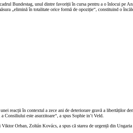
drul Bundestag, unul dintre favoriții în cursa pentru a o înlocui pe Ang
măsura „elimină în totalitate orice formă de opoziție“, constituind o înc
nei reacții în contextul a zece ani de deteriorare gravă a libertăților de
i a Consiliului este asurzitoare“, a spus Sophie in’t Veld.
i Viktor Orban, Zoltán Kovács, a spus că starea de urgență din Ungaria ș