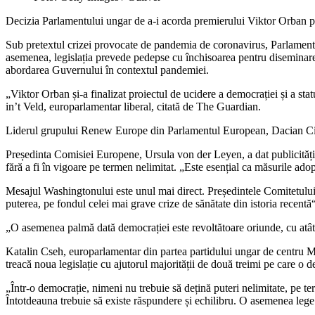
Decizia Parlamentului ungar de a-i acorda premierului Viktor Orban pute
Sub pretextul crizei provocate de pandemia de coronavirus, Parlamentul
asemenea, legislația prevede pedepse cu închisoarea pentru diseminarea d
abordarea Guvernului în contextul pandemiei.
„Viktor Orban și-a finalizat proiectul de ucidere a democrației și a s
in’t Veld, europarlamentar liberal, citată de The Guardian.
Liderul grupului Renew Europe din Parlamentul European, Dacian Ciolo
Președinta Comisiei Europene, Ursula von der Leyen, a dat publicității, 
fără a fi în vigoare pe termen nelimitat. „Este esențial ca măsurile adop
Mesajul Washingtonului este unul mai direct. Președintele Comitetului
puterea, pe fondul celei mai grave crize de sănătate din istoria recent
„O asemenea palmă dată democrației este revoltătoare oriunde, cu atâ
Katalin Cseh, europarlamentar din partea partidului ungar de centru 
treacă noua legislație cu ajutorul majorității de două treimi pe care o d
„Într-o democrație, nimeni nu trebuie să dețină puteri nelimitate, pe 
Întotdeauna trebuie să existe răspundere și echilibru. O asemenea lege