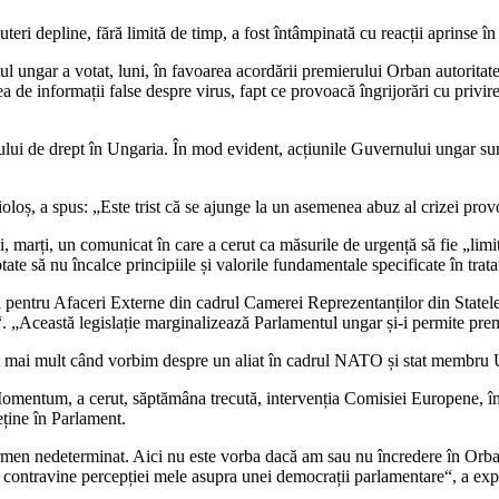
ri depline, fără limită de timp, a fost întâmpinată cu reacții aprinse î
 ungar a votat, luni, în favoarea acordării premierului Orban autoritate
e informații false despre virus, fapt ce provoacă îngrijorări cu privire l
tatului de drept în Ungaria. În mod evident, acțiunile Guvernului ungar 
ș, a spus: „Este trist că se ajunge la un asemenea abuz al crizei prov
marți, un comunicat în care a cerut ca măsurile de urgență să fie „limita
tate să nu încalce principiile și valorile fundamentale specificate în trata
 pentru Afaceri Externe din cadrul Camerei Reprezentanților din Statele
ă“. „Această legislație marginalizează Parlamentul ungar și-i permite pr
t mai mult când vorbim despre un aliat în cadrul NATO și stat membru 
Momentum, a cerut, săptămâna trecută, intervenția Comisiei Europene, î
eține în Parlament.
termen nedeterminat. Aici nu este vorba dacă am sau nu încredere în Orb
 contravine percepției mele asupra unei democrații parlamentare“, a expl