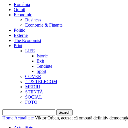
România
Opinii
Economic
Business
Economie & Finanțe
Politic
Externe
The Economist
Print
LIFE
Istorie
Exit
Tendințe
Sport
COVER
IT & TELECOM
MEDIU
ȘTIINȚĂ
SOCIAL
FOTO
Home
Actualitate
Viktor Orban, acuzat că omoară definitiv democrați
Actualitate