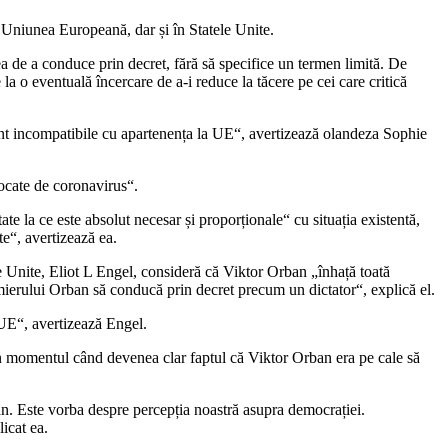
n Uniunea Europeană, dar și în Statele Unite.
a de a conduce prin decret, fără să specifice un termen limită. De
a o eventuală încercare de a-i reduce la tăcere pe cei care critică
sunt incompatibile cu apartenența la UE“, avertizează olandeza Sophie
ocate de coronavirus“.
te la ce este absolut necesar și proporționale“ cu situația existentă,
te“, avertizează ea.
 Unite, Eliot L Engel, consideră că Viktor Orban „înhață toată
emierului Orban să conducă prin decret precum un dictator“, explică el.
UE“, avertizează Engel.
n momentul când devenea clar faptul că Viktor Orban era pe cale să
an. Este vorba despre percepția noastră asupra democrației.
icat ea.